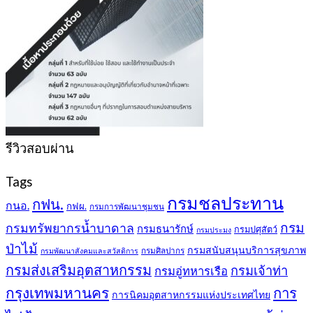
รีวิวสอบผ่าน
Tags
กรมชลประทาน
กฟน.
กนอ.
กฟผ.
กรมการพัฒนาชุมชน
กรม
กรมทรัพยากรน้ำบาดาล
กรมธนารักษ์
กรมปศุสัตว์
กรมประมง
ป่าไม้
กรมสนับสนุนบริการสุขภาพ
กรมศิลปากร
กรมพัฒนาสังคมและสวัสดิการ
กรมส่งเสริมอุตสาหกรรม
กรมเจ้าท่า
กรมอู่ทหารเรือ
กรุงเทพมหานคร
การ
การนิคมอุตสาหกรรมแห่งประเทศไทย