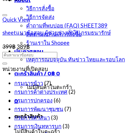
About
วิธีการสั่งซื้อ
วิธีการจัดส่ง
Quick View
คำถามที่พบบ่อย (FAQ) SHEET389
sheetแนวข้อสอบ ผู้ช่วยช่างทั่วไป กรมธนารักษ์
ติดตามสถานะการสั่งซื้อ
ร้านเราใน Shopee
Original
Current
399
฿
389
฿
ประกาศสอบ
price
price
was:
is:
เหตุการณ์ปัจจุบัน ทันข่าว ไทยและรอบโลก
399฿.
389฿.
หน่วยงานที่เปิดสอบ
ตะกร้าสินค้า /
0
฿
0
กรมการข้าว
(7)
ไม่มีสินค้าในตะกร้า
กรมการค้าต่างประเทศ
(2)
0
กรมการปกครอง
(6)
กรมการพัฒนาชุมชน
(7)
ตะกร้าสินค้า
กรมการศาสนา
(3)
กรมการเงินทหารบก
(3)
ไม่มีสินค้าในตะกร้า