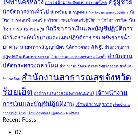
ครูผู้ช่วย
ไฟฟ้านครหลวง
การไฟฟ้าฝ่ายผลิตแห่งประเทศไทย
นักจัดการงานทั่วไป
นักทรัพยากรบุคคล
นัก
นักทรัพยากรบุคคลปฏิบัติการ
วิชาการคอมพิวเตอร์
นัก
นักวิชาการคอมพิวเตอร์ปฏิบัติการ
นักวิชาการพัสดุ
นักวิชาการเงินและบัญชีปฏิบัติการ
วิชาการสาธารณสุข
นักวิเคราะห์นโยบายและแผนปฏิบัติการ กรมทรัพยากรน้ำ
สพฐ.
บาดาล
นายทหารสัญญาบัตร
นิติกร
สำนักงานการ
วิศวกร
สำนักงาน
ปฏิรูปที่ดินเพื่อเกษตรกรรม
สำนักงานคณะกรรมการการเลือกตั้ง
ปลัดกระทรวงกลาโหม
สำนักงานปลัดกระทรวงทรัพยากรธรรมชาติและ
สำนักงานสาธารณสุขจังหวัด
สิ่งแวดล้อม
ร้อยเอ็ด
เจ้าพนักงาน
องค์การบริหารส่วนจังหวัดนนทบุรี
การเงินและบัญชีปฏิบัติงาน
เจ้าพนักงานธุรการ
เจ้าพนักงาน
เภสัชกร
ธุรการปฏิบัติงาน
เจ้าพนักงานพัสดุปฏิบัติงาน
Recent Posts
07