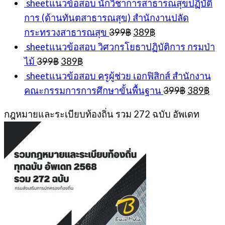
sheetแนวข้อสอบ นักวิชาการสาธารณสุขปฏิบัติ
การ (ด้านทันตสาธารณสุข) สำนักงานปลัด
Original
Current
กระทรวงสาธารณสุข
399
฿
389
฿
price
price
sheetแนวข้อสอบ วิศวกรโยธาปฏิบัติการ กรมป่า
was:
is:
Original
Current
ไม้
399
฿
389
฿
399฿.
389฿.
price
price
sheetแนวข้อสอบ ครูผู้ช่วย เอกฟิสิกส์ สำนักงาน
was:
is:
Original
Cur
คณะกรรมการการศึกษาขั้นพื้นฐาน
399
฿
389
฿
399฿.
389฿.
price
pri
was:
is:
กฎหมายและระเบียบท้องถิ่น รวม 272 ฉบับ อัพเดท
399฿.
389