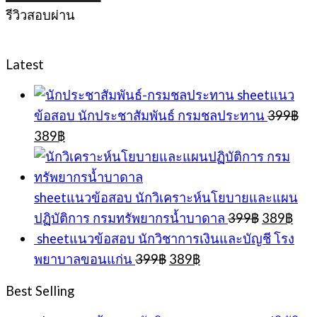
รีวิวสอบผ่าน
Latest
sheetแนว
ข้อสอบ นักประชาสัมพันธ์ กรมชลประทาน
399
฿
Original
Current
389
฿
price
price
was:
is:
399฿.
389฿.
sheetแนวข้อสอบ นักวิเคราะห์นโยบายและแผน
Original
Cur
ปฏิบัติการ กรมทรัพยากรน้ำบาดาล
399
฿
389
฿
price
pric
sheetแนวข้อสอบ นักวิชาการเงินและบัญชี โรง
was:
is:
Original
Current
พยาบาลขอนแก่น
399
฿
389
฿
399฿.
389
price
price
was:
is:
Best Selling
399฿.
389฿.