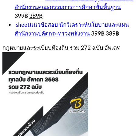
สำนักงานคณะกรรมการการศึกษาขั้นพื้นฐาน
Original
Current
399
฿
389
฿
price
price
sheetแนวข้อสอบ นักวิเคราะห์นโยบายและแผน
was:
is:
Original
Curren
สำนักงานปลัดกระทรวงพลังงาน
399
฿
389
฿
399฿.
389฿.
price
price
was:
is:
กฎหมายและระเบียบท้องถิ่น รวม 272 ฉบับ อัพเดท
399฿.
389฿.