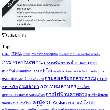
รีวิวสอบผ่าน
Tags
กฟน.
กนอ.
กฟผ.
กรมการพัฒนาชุมชน
กรมกิจการสตรีและสถาบันครอบครัว
กรมชลประทาน
กรมทรัพยากรน้ำบาดาล
กรม
กรมป่าไม้
ธนารักษ์
กรมปศุสัตว์
กรมศิลปากร
กรมพัฒนาสังคมและสวัสดิการ
กรมส่งเสริมอุตสาหกรรม
กรมอู่
กรมสนับสนุนบริการสุขภาพ
กรุงเทพมหานคร
กรมเจ้าท่า
ทหารเรือ
การนิคม
การไฟฟ้านครหลวง
อุตสาหกรรมแห่งประเทศไทย
การไฟฟ้าฝ่าย
ครูผู้ช่วย
นักจัดการงานทั่วไป
นัก
ผลิตแห่งประเทศไทย
ทรัพยากรบุคคล
นักวิชาการคอมพิวเตอร์