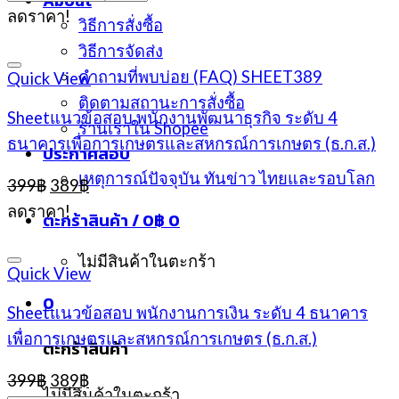
About
ลดราคา!
วิธีการสั่งซื้อ
วิธีการจัดส่ง
คำถามที่พบบ่อย (FAQ) SHEET389
Quick View
ติดตามสถานะการสั่งซื้อ
Sheetแนวข้อสอบ พนักงานพัฒนาธุรกิจ ระดับ 4
ร้านเราใน Shopee
ธนาคารเพื่อการเกษตรและสหกรณ์การเกษตร (ธ.ก.ส.)
ประกาศสอบ
เหตุการณ์ปัจจุบัน ทันข่าว ไทยและรอบโลก
Original
Current
399
฿
389
฿
price
price
ลดราคา!
ตะกร้าสินค้า /
0
฿
0
was:
is:
399฿.
389฿.
ไม่มีสินค้าในตะกร้า
Quick View
0
Sheetแนวข้อสอบ พนักงานการเงิน ระดับ 4 ธนาคาร
เพื่อการเกษตรและสหกรณ์การเกษตร (ธ.ก.ส.)
ตะกร้าสินค้า
Original
Current
399
฿
389
฿
ไม่มีสินค้าในตะกร้า
price
price