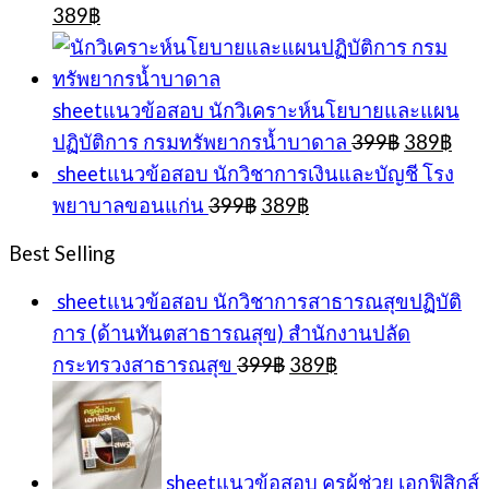
Original
Current
389
฿
price
price
was:
is:
399฿.
389฿.
sheetแนวข้อสอบ นักวิเคราะห์นโยบายและแผน
Original
Cur
ปฏิบัติการ กรมทรัพยากรน้ำบาดาล
399
฿
389
฿
price
pric
sheetแนวข้อสอบ นักวิชาการเงินและบัญชี โรง
was:
is:
Original
Current
พยาบาลขอนแก่น
399
฿
389
฿
399฿.
389
price
price
was:
is:
Best Selling
399฿.
389฿.
sheetแนวข้อสอบ นักวิชาการสาธารณสุขปฏิบัติ
การ (ด้านทันตสาธารณสุข) สำนักงานปลัด
Original
Current
กระทรวงสาธารณสุข
399
฿
389
฿
price
price
was:
is:
399฿.
389฿.
sheetแนวข้อสอบ ครูผู้ช่วย เอกฟิสิกส์