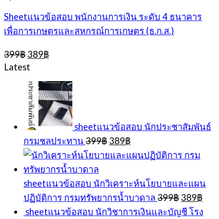
Sheetแนวข้อสอบ พนักงานการเงิน ระดับ 4 ธนาคาร
เพื่อการเกษตรและสหกรณ์การเกษตร (ธ.ก.ส.)
Original
Current
399
฿
389
฿
price
price
Latest
was:
is:
399฿.
389฿.
sheetแนวข้อสอบ นักประชาสัมพันธ์
Original
Current
กรมชลประทาน
399
฿
389
฿
price
price
was:
is:
399฿.
389฿.
sheetแนวข้อสอบ นักวิเคราะห์นโยบายและแผน
Original
Cur
ปฏิบัติการ กรมทรัพยากรน้ำบาดาล
399
฿
389
฿
price
pric
sheetแนวข้อสอบ นักวิชาการเงินและบัญชี โรง
was:
is: