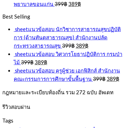
Original
Current
พยาบาลขอนแก่น
399
฿
389
฿
399฿.
389
price
price
was:
is:
Best Selling
399฿.
389฿.
sheetแนวข้อสอบ นักวิชาการสาธารณสุขปฏิบัติ
การ (ด้านทันตสาธารณสุข) สำนักงานปลัด
Original
Current
กระทรวงสาธารณสุข
399
฿
389
฿
price
price
sheetแนวข้อสอบ วิศวกรโยธาปฏิบัติการ กรมป่า
was:
is:
Original
Current
ไม้
399
฿
389
฿
399฿.
389฿.
price
price
sheetแนวข้อสอบ ครูผู้ช่วย เอกฟิสิกส์ สำนักงาน
was:
is:
Original
Cur
คณะกรรมการการศึกษาขั้นพื้นฐาน
399
฿
389
฿
399฿.
389฿.
price
pri
was:
is:
กฎหมายและระเบียบท้องถิ่น รวม 272 ฉบับ อัพเดท
399฿.
389
รีวิวสอบผ่าน
Tags