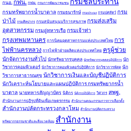
กรมชลประทาน
กฟน.
กนอ.
กฟผ.
กรมการพัฒนาชุมชน
กรม
กรมทรัพยากรน้ำบาดาล
กรมธนารักษ์
กรมปศุสัตว์
กรมประมง
กรมส่งเสริม
ป่าไม้
กรมสนับสนุนบริการสุขภาพ
กรมศิลปากร
อุตสาหกรรม
กรมเจ้าท่า
กรมอู่ทหารเรือ
กรุงเทพมหานคร
การ
การนิคมอุตสาหกรรมแห่งประเทศไทย
ครูผู้ช่วย
ไฟฟ้านครหลวง
การไฟฟ้าฝ่ายผลิตแห่งประเทศไทย
นักจัดการงานทั่วไป
นักทรัพยากรบุคคล
นัก
นักทรัพยากรบุคคลปฏิบัติการ
วิชาการคอมพิวเตอร์
นัก
นักวิชาการคอมพิวเตอร์ปฏิบัติการ
นักวิชาการพัสดุ
นักวิชาการเงินและบัญชีปฏิบัติการ
วิชาการสาธารณสุข
นักวิเคราะห์นโยบายและแผนปฏิบัติการ กรมทรัพยากรน้ำ
สพฐ.
บาดาล
นายทหารสัญญาบัตร
นิติกร
วิศวกร
นิติกรปฏิบัติการ
สำนักงานการปฏิรูปที่ดินเพื่อเกษตรกรรม
สำนักงานคณะกรรมการการเลือกตั้ง
สำนักงานปลัดกระทรวงกลาโหม
สำนักงานปลัดกระทรวง
สำนักงาน
ทรัพยากรธรรมชาติและสิ่งแวดล้อม