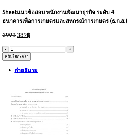
Sheetแนวข้อสอบ พนักงานพัฒนาธุรกิจ ระดับ 4
ธนาคารเพื่อการเกษตรและสหกรณ์การเกษตร (ธ.ก.ส.)
Original
Current
399
฿
389
฿
price
price
was:
is:
จำนวน
399฿.
389฿.
หยิบใส่ตะกร้า
Sheetแนว
ข้อสอบ
คำอธิบาย
พนักงาน
พัฒนา
ธุรกิจ
ระดับ
4
ธนาคาร
เพื่อ
การเกษตร