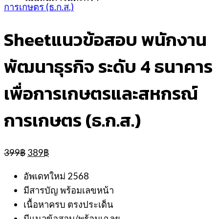
การเกษตร (ธ.ก.ส.)
Sheetแนวข้อสอบ พนักงาน
พัฒนาธุรกิจ ระดับ 4 ธนาคาร
เพื่อการเกษตรและสหกรณ์
การเกษตร (ธ.ก.ส.)
Original
Current
399
฿
389
฿
price
price
was:
is:
อัพเดทใหม่ 2568
399฿.
389฿.
มีสารบัญ พร้อมเลขหน้า
เนื้อหาครบ ตรงประเด็น
มีแนวข้อสอบ/พร้อมเฉลย