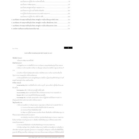
และ
สหกรณ์
การเกษตร
(ธ.ก.ส.)
ชิ้น