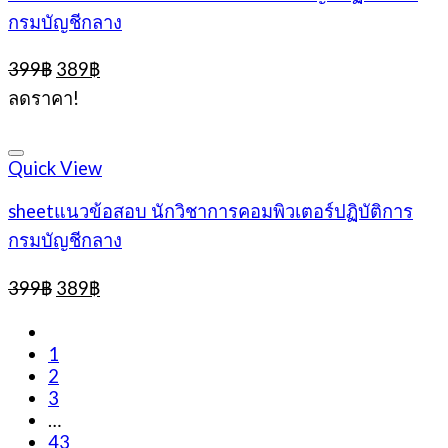
กรมบัญชีกลาง
Original
Current
399
฿
389
฿
price
price
ลดราคา!
was:
is:
399฿.
389฿.
Quick View
sheetแนวข้อสอบ นักวิชาการคอมพิวเตอร์ปฏิบัติการ
กรมบัญชีกลาง
Original
Current
399
฿
389
฿
price
price
was:
is:
399฿.
389฿.
1
2
3
…
43