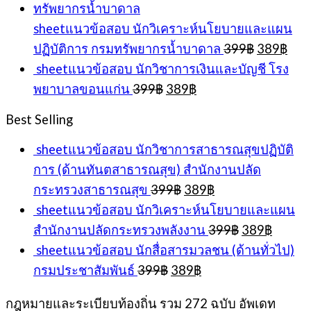
399฿.
389฿.
sheetแนวข้อสอบ นักวิเคราะห์นโยบายและแผน
Original
Cur
ปฏิบัติการ กรมทรัพยากรน้ำบาดาล
399
฿
389
฿
price
pric
sheetแนวข้อสอบ นักวิชาการเงินและบัญชี โรง
was:
is:
Original
Current
พยาบาลขอนแก่น
399
฿
389
฿
399฿.
389
price
price
was:
is:
Best Selling
399฿.
389฿.
sheetแนวข้อสอบ นักวิชาการสาธารณสุขปฏิบัติ
การ (ด้านทันตสาธารณสุข) สำนักงานปลัด
Original
Current
กระทรวงสาธารณสุข
399
฿
389
฿
price
price
sheetแนวข้อสอบ นักวิเคราะห์นโยบายและแผน
was:
is:
Original
Curren
สำนักงานปลัดกระทรวงพลังงาน
399
฿
389
฿
399฿.
389฿.
price
price
sheetแนวข้อสอบ นักสื่อสารมวลชน (ด้านทั่วไป)
was:
is:
Original
Current
กรมประชาสัมพันธ์
399
฿
389
฿
399฿.
389฿.
price
price
was:
is:
กฎหมายและระเบียบท้องถิ่น รวม 272 ฉบับ อัพเดท