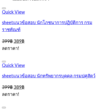
399฿.
389฿.
Quick View
sheetแนวข้อสอบ นักโภชนาการปฏิบัติการ กรม
ราชทัณฑ์
Original
Current
399
฿
389
฿
price
price
ลดราคา!
was:
is:
399฿.
389฿.
Quick View
sheetแนวข้อสอบ นักทรัพยากรบุคคล กรมปศุสัตว์
Original
Current
399
฿
389
฿
price
price
ลดราคา!
was:
is:
399฿.
389฿.