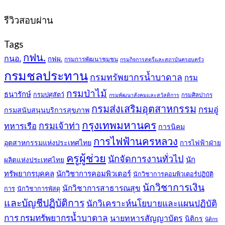
399฿.
389฿.
รีวิวสอบผ่าน
Tags
กฟน.
กนอ.
กฟผ.
กรมการพัฒนาชุมชน
กรมกิจการสตรีและสถาบันครอบครัว
กรมชลประทาน
กรมทรัพยากรน้ำบาดาล
กรม
กรมป่าไม้
ธนารักษ์
กรมปศุสัตว์
กรมศิลปากร
กรมพัฒนาสังคมและสวัสดิการ
กรมส่งเสริมอุตสาหกรรม
กรมอู่
กรมสนับสนุนบริการสุขภาพ
กรุงเทพมหานคร
กรมเจ้าท่า
ทหารเรือ
การนิคม
การไฟฟ้านครหลวง
อุตสาหกรรมแห่งประเทศไทย
การไฟฟ้าฝ่าย
ครูผู้ช่วย
นักจัดการงานทั่วไป
นัก
ผลิตแห่งประเทศไทย
ทรัพยากรบุคคล
นักวิชาการคอมพิวเตอร์
นักวิชาการคอมพิวเตอร์ปฏิบัติ
นักวิชาการเงิน
นักวิชาการสาธารณสุข
การ
นักวิชาการพัสดุ
และบัญชีปฏิบัติการ
นักวิเคราะห์นโยบายและแผนปฏิบัติ
การ กรมทรัพยากรน้ำบาดาล
นายทหารสัญญาบัตร
นิติกร
นิติกร