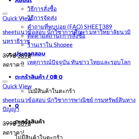
About
วิธีการสั่งซื้อ
วิธีการจัดส่ง
Quick View
คำถามที่พบบ่อย (FAQ) SHEET389
sheetแนวข้อสอบ นักวิชาการศึกษา มหาวิทยาลัยนวมิ
ติดตามสถานะการสั่งซื้อ
นทราธิราช
ร้านเราใน Shopee
ประกาศสอบ
Original
Current
399
฿
389
฿
price
price
เหตุการณ์ปัจจุบัน ทันข่าว ไทยและรอบโลก
ลดราคา!
was:
is:
399฿.
389฿.
ตะกร้าสินค้า /
0
฿
0
Quick View
ไม่มีสินค้าในตะกร้า
sheetแนวข้อสอบ นักวิชาการพาณิชย์ กรมทรัพย์สินทาง
0
ปัญญา
ตะกร้าสินค้า
Original
Current
399
฿
389
฿
price
price
ลดราคา!
was:
is:
ไม่มีสินค้าในตะกร้า