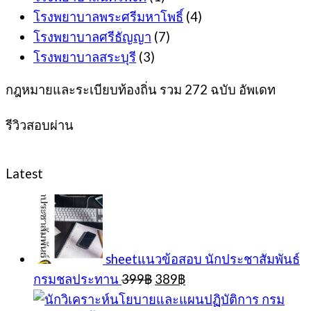
โรงพยาบาลพระศรีมหาโพธิ์
(4)
โรงพยาบาลศรีธัญญา
(7)
โรงพยาบาลสระบุรี
(3)
กฎหมายและระเบียบท้องถิ่น รวม 272 ฉบับ อัพเดท
รีวิวสอบผ่าน
Latest
sheetแนวข้อสอบ นักประชาสัมพันธ์
Original
Current
กรมชลประทาน
399
฿
389
฿
price
price
was:
is: