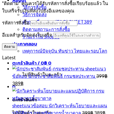
About
"ติดตาม" คุณควรได้รับรหัสการสั่งซื้อเรียบร้อยแล้ว ใน
วิธีการสั่งซื้อ
ใบเสร็จรับเงินที่ส่งไปยังอีเมลของคุณ
วิธีการจัดส่ง
คำถามที่พบบ่อย (FAQ) SHEET389
รหัสการสั่งซื้อ
ติดตามสถานะการสั่งซื้อ
อีเมลสำหรับจัดส่งใบเสร็จ
ร้านเราใน Shopee
ประกาศสอบ
ติดตาม
เหตุการณ์ปัจจุบัน ทันข่าว ไทยและรอบโลก
Latest
ตะกร้าสินค้า /
0
฿
0
sheetแนว
ไม่มีสินค้าในตะกร้า
ข้อสอบ นักประชาสัมพันธ์ กรมชลประทาน
399
฿
Original
Current
389
฿
0
price
price
was:
is:
ตะกร้าสินค้า
399฿.
389฿.
sheetแนวข้อสอบ นักวิเคราะห์นโยบายและแผน
Original
Cur
ไม่มีสินค้าในตะกร้า
ปฏิบัติการ กรมทรัพยากรน้ำบาดาล
399
฿
389
฿