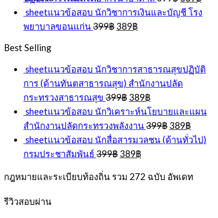
price
pric
sheetแนวข้อสอบ นักวิชาการเงินและบัญชี โรง
was:
is:
Original
Current
พยาบาลขอนแก่น
399
฿
389
฿
399฿.
389
price
price
was:
is:
Best Selling
399฿.
389฿.
sheetแนวข้อสอบ นักวิชาการสาธารณสุขปฏิบัติ
การ (ด้านทันตสาธารณสุข) สำนักงานปลัด
Original
Current
กระทรวงสาธารณสุข
399
฿
389
฿
price
price
sheetแนวข้อสอบ นักวิเคราะห์นโยบายและแผน
was:
is:
Original
Curren
สำนักงานปลัดกระทรวงพลังงาน
399
฿
389
฿
399฿.
389฿.
price
price
sheetแนวข้อสอบ นักสื่อสารมวลชน (ด้านทั่วไป)
was:
is:
Original
Current
กรมประชาสัมพันธ์
399
฿
389
฿
399฿.
389฿.
price
price
was:
is:
กฎหมายและระเบียบท้องถิ่น รวม 272 ฉบับ อัพเดท
399฿.
389฿.
รีวิวสอบผ่าน