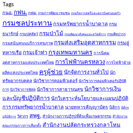
Tags
กฟน.
กนอ.
กฟผ.
กรมการพัฒนาชุมชน
กรมกิจการสตรีและสถาบันครอบครัว
กรมชลประทาน
กรมทรัพยากรน้ำบาดาล
กรม
กรมป่าไม้
ธนารักษ์
กรมปศุสัตว์
กรมศิลปากร
กรมพัฒนาสังคมและสวัสดิการ
กรมส่งเสริมอุตสาหกรรม
กรมอู่
กรมสนับสนุนบริการสุขภาพ
กรุงเทพมหานคร
กรมเจ้าท่า
ทหารเรือ
การนิคม
การไฟฟ้านครหลวง
อุตสาหกรรมแห่งประเทศไทย
การไฟฟ้าฝ่าย
ครูผู้ช่วย
นักจัดการงานทั่วไป
นัก
ผลิตแห่งประเทศไทย
ทรัพยากรบุคคล
นักวิชาการคอมพิวเตอร์
นักวิชาการคอมพิวเตอร์ปฏิบัติ
นักวิชาการเงิน
นักวิชาการสาธารณสุข
การ
นักวิชาการพัสดุ
และบัญชีปฏิบัติการ
นักวิเคราะห์นโยบายและแผนปฏิบัติ
การ กรมทรัพยากรน้ำบาดาล
นายทหารสัญญาบัตร
นิติกร
นิติกร
สพฐ.
สำนักงานการปฏิรูปที่ดินเพื่อเกษตรกรรม
วิศวกร
สำนักงาน
ปฏิบัติการ
สำนักงานปลัดกระทรวงกลาโหม
คณะกรรมการการเลือกตั้ง