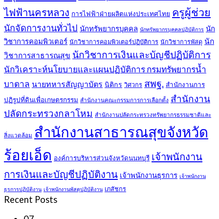
ครูผู้ช่วย
ไฟฟ้านครหลวง
การไฟฟ้าฝ่ายผลิตแห่งประเทศไทย
นักจัดการงานทั่วไป
นักทรัพยากรบุคคล
นัก
นักทรัพยากรบุคคลปฏิบัติการ
วิชาการคอมพิวเตอร์
นัก
นักวิชาการคอมพิวเตอร์ปฏิบัติการ
นักวิชาการพัสดุ
นักวิชาการเงินและบัญชีปฏิบัติการ
วิชาการสาธารณสุข
นักวิเคราะห์นโยบายและแผนปฏิบัติการ กรมทรัพยากรน้ำ
สพฐ.
บาดาล
นายทหารสัญญาบัตร
นิติกร
สำนักงานการ
วิศวกร
สำนักงาน
ปฏิรูปที่ดินเพื่อเกษตรกรรม
สำนักงานคณะกรรมการการเลือกตั้ง
ปลัดกระทรวงกลาโหม
สำนักงานปลัดกระทรวงทรัพยากรธรรมชาติและ
สำนักงานสาธารณสุขจังหวัด
สิ่งแวดล้อม
ร้อยเอ็ด
เจ้าพนักงาน
องค์การบริหารส่วนจังหวัดนนทบุรี
การเงินและบัญชีปฏิบัติงาน
เจ้าพนักงานธุรการ
เจ้าพนักงาน
เภสัชกร
ธุรการปฏิบัติงาน
เจ้าพนักงานพัสดุปฏิบัติงาน
Recent Posts