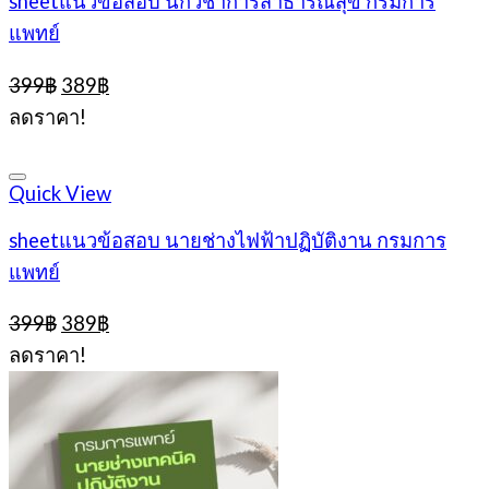
sheetแนวข้อสอบ นักวิชาการสาธารณสุข กรมการ
แพทย์
Original
Current
399
฿
389
฿
price
price
ลดราคา!
was:
is:
399฿.
389฿.
Quick View
sheetแนวข้อสอบ นายช่างไฟฟ้าปฏิบัติงาน กรมการ
แพทย์
Original
Current
399
฿
389
฿
price
price
ลดราคา!
was:
is:
399฿.
389฿.