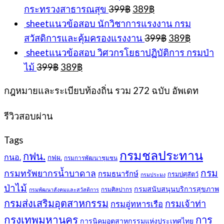
Original
Current
กระทรวงสาธารณสุข
399
฿
389
฿
price
price
sheetแนวข้อสอบ นักวิชาการแรงงาน กรม
was:
is:
Original
Current
สวัสดิการและคุ้มครองแรงงาน
399
฿
389
฿
399฿.
389฿.
price
price
sheetแนวข้อสอบ วิศวกรโยธาปฏิบัติการ กรมป่า
was:
is:
Original
Current
ไม้
399
฿
389
฿
399฿.
389฿.
price
price
was:
is:
กฎหมายและระเบียบท้องถิ่น รวม 272 ฉบับ อัพเดท
399฿.
389฿.
รีวิวสอบผ่าน
Tags
กรมชลประทาน
กฟน.
กนอ.
กฟผ.
กรมการพัฒนาชุมชน
กรม
กรมทรัพยากรน้ำบาดาล
กรมธนารักษ์
กรมปศุสัตว์
กรมประมง
ป่าไม้
กรมสนับสนุนบริการสุขภาพ
กรมศิลปากร
กรมพัฒนาสังคมและสวัสดิการ
กรมส่งเสริมอุตสาหกรรม
กรมเจ้าท่า
กรมอู่ทหารเรือ
กรุงเทพมหานคร
การ
การนิคมอุตสาหกรรมแห่งประเทศไทย