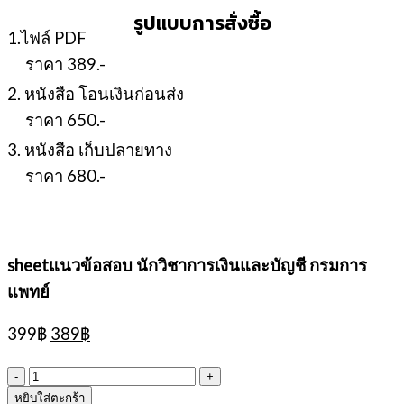
รูปแบบการสั่งซื้อ
1.ไฟล์ PDF
ราคา 389.-
2. หนังสือ โอนเงินก่อนส่ง
ราคา 650.-
3. หนังสือ เก็บปลายทาง
ราคา 680.-
sheetแนวข้อสอบ นักวิชาการเงินและบัญชี กรมการ
แพทย์
Original
Current
399
฿
389
฿
price
price
was:
is:
จำนวน
399฿.
389฿.
หยิบใส่ตะกร้า
sheetแนว