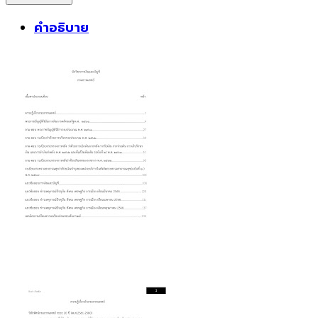
ข้อสอบ
คำอธิบาย
นัก
วิชาการ
เงิน
และ
บัญชี
กรม
การ
แพทย์
ชิ้น