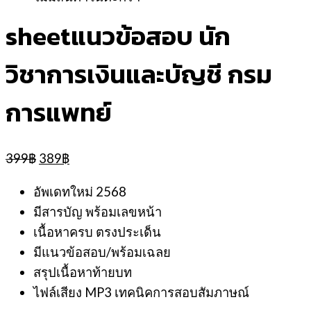
sheetแนวข้อสอบ นัก
วิชาการเงินและบัญชี กรม
การแพทย์
Original
Current
399
฿
389
฿
price
price
was:
is:
อัพเดทใหม่ 2568
399฿.
389฿.
มีสารบัญ พร้อมเลขหน้า
เนื้อหาครบ ตรงประเด็น
มีแนวข้อสอบ/พร้อมเฉลย
สรุปเนื้อหาท้ายบท
ไฟล์เสียง MP3 เทคนิคการสอบสัมภาษณ์