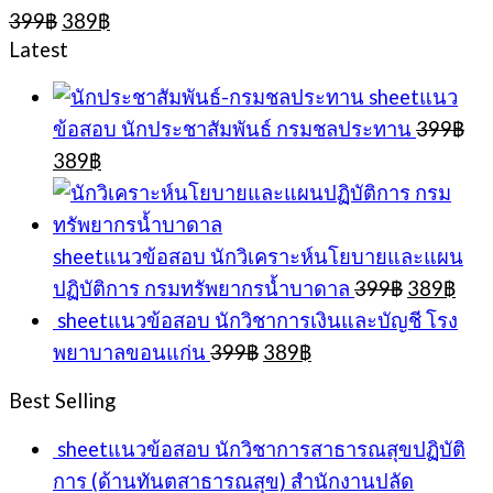
Original
Current
399
฿
389
฿
price
price
Latest
was:
is:
399฿.
389฿.
sheetแนว
ข้อสอบ นักประชาสัมพันธ์ กรมชลประทาน
399
฿
Original
Current
389
฿
price
price
was:
is:
399฿.
389฿.
sheetแนวข้อสอบ นักวิเคราะห์นโยบายและแผน
Original
Cur
ปฏิบัติการ กรมทรัพยากรน้ำบาดาล
399
฿
389
฿
price
pric
sheetแนวข้อสอบ นักวิชาการเงินและบัญชี โรง
was:
is:
Original
Current
พยาบาลขอนแก่น
399
฿
389
฿
399฿.
389
price
price
was:
is:
Best Selling
399฿.
389฿.
sheetแนวข้อสอบ นักวิชาการสาธารณสุขปฏิบัติ
การ (ด้านทันตสาธารณสุข) สำนักงานปลัด