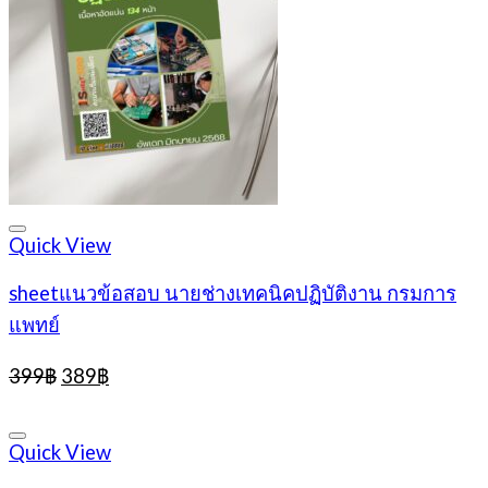
Quick View
sheetแนวข้อสอบ นายช่างเทคนิคปฏิบัติงาน กรมการ
แพทย์
Original
Current
399
฿
389
฿
price
price
was:
is:
399฿.
389฿.
Quick View