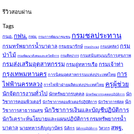
399฿.
389฿.
รีวิวสอบผ่าน
Tags
กรมชลประทาน
กฟน.
กนอ.
กฟผ.
กรมการพัฒนาชุมชน
กรม
กรมทรัพยากรน้ำบาดาล
กรมธนารักษ์
กรมปศุสัตว์
กรมประมง
ป่าไม้
กรมสนับสนุนบริการสุขภาพ
กรมศิลปากร
กรมพัฒนาสังคมและสวัสดิการ
กรมส่งเสริมอุตสาหกรรม
กรมเจ้าท่า
กรมอู่ทหารเรือ
กรุงเทพมหานคร
การ
การนิคมอุตสาหกรรมแห่งประเทศไทย
ครูผู้ช่วย
ไฟฟ้านครหลวง
การไฟฟ้าฝ่ายผลิตแห่งประเทศไทย
นักจัดการงานทั่วไป
นักทรัพยากรบุคคล
นัก
นักทรัพยากรบุคคลปฏิบัติการ
วิชาการคอมพิวเตอร์
นัก
นักวิชาการคอมพิวเตอร์ปฏิบัติการ
นักวิชาการพัสดุ
นักวิชาการเงินและบัญชีปฏิบัติการ
วิชาการสาธารณสุข
นักวิเคราะห์นโยบายและแผนปฏิบัติการ กรมทรัพยากรน้ำ
สพฐ.
บาดาล
นายทหารสัญญาบัตร
นิติกร
วิศวกร
นิติกรปฏิบัติการ