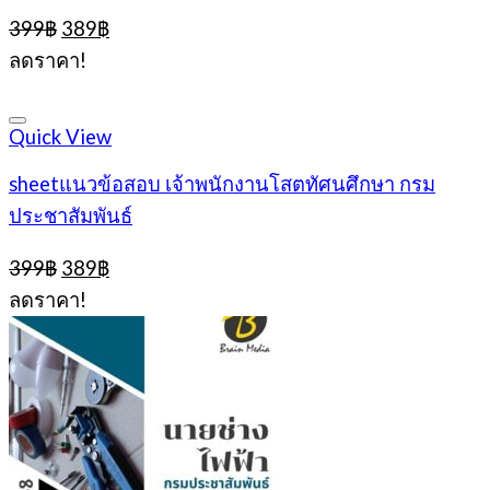
Original
Current
399
฿
389
฿
price
price
ลดราคา!
was:
is:
399฿.
389฿.
Quick View
sheetแนวข้อสอบ เจ้าพนักงานโสตทัศนศึกษา กรม
ประชาสัมพันธ์
Original
Current
399
฿
389
฿
price
price
ลดราคา!
was:
is:
399฿.
389฿.