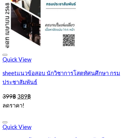
Quick View
sheetแนวข้อสอบ นักวิชาการโสตทัศนศึกษา กรม
ประชาสัมพันธ์
Original
Current
399
฿
389
฿
price
price
ลดราคา!
was:
is:
399฿.
389฿.
Quick View