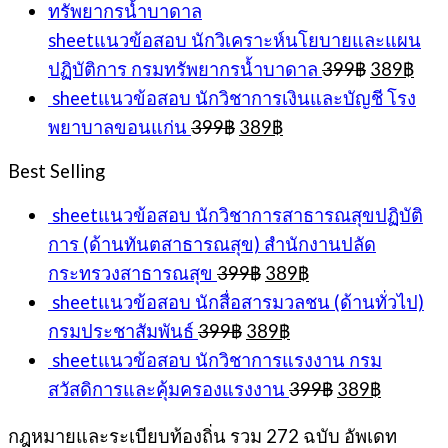
399฿.
389฿.
sheetแนวข้อสอบ นักวิเคราะห์นโยบายและแผน
Original
Cur
ปฏิบัติการ กรมทรัพยากรน้ำบาดาล
399
฿
389
฿
price
pric
sheetแนวข้อสอบ นักวิชาการเงินและบัญชี โรง
was:
is:
Original
Current
พยาบาลขอนแก่น
399
฿
389
฿
399฿.
389
price
price
was:
is:
Best Selling
399฿.
389฿.
sheetแนวข้อสอบ นักวิชาการสาธารณสุขปฏิบัติ
การ (ด้านทันตสาธารณสุข) สำนักงานปลัด
Original
Current
กระทรวงสาธารณสุข
399
฿
389
฿
price
price
sheetแนวข้อสอบ นักสื่อสารมวลชน (ด้านทั่วไป)
was:
is:
Original
Current
กรมประชาสัมพันธ์
399
฿
389
฿
399฿.
389฿.
price
price
sheetแนวข้อสอบ นักวิชาการแรงงาน กรม
was:
is:
Original
Current
สวัสดิการและคุ้มครองแรงงาน
399
฿
389
฿
399฿.
389฿.
price
price
was:
is:
กฎหมายและระเบียบท้องถิ่น รวม 272 ฉบับ อัพเดท