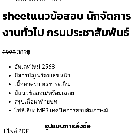
sheetแนวข้อสอบ นักจัดการ
งานทั่วไป กรมประชาสัมพันธ์
Original
Current
399
฿
389
฿
price
price
was:
is:
อัพเดทใหม่ 2568
399฿.
389฿.
มีสารบัญ พร้อมเลขหน้า
เนื้อหาครบ ตรงประเด็น
มีแนวข้อสอบ/พร้อมเฉลย
สรุปเนื้อหาท้ายบท
ไฟล์เสียง MP3 เทคนิคการสอบสัมภาษณ์
รูปแบบการสั่งซื้อ
1.ไฟล์ PDF