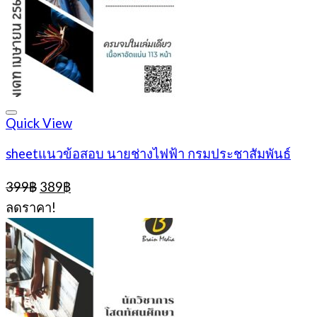
Quick View
sheetแนวข้อสอบ นายช่างไฟฟ้า กรมประชาสัมพันธ์
Original
Current
399
฿
389
฿
price
price
ลดราคา!
was:
is:
399฿.
389฿.