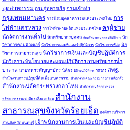
อุตสาหกรรม
กรมเจ้าท่า
กรมอู่ทหารเรือ
กรุงเทพมหานคร
การ
การนิคมอุตสาหกรรมแห่งประเทศไทย
ครูผู้ช่วย
ไฟฟ้านครหลวง
การไฟฟ้าฝ่ายผลิตแห่งประเทศไทย
นักจัดการงานทั่วไป
นักทรัพยากรบุคคล
นัก
นักทรัพยากรบุคคลปฏิบัติการ
วิชาการคอมพิวเตอร์
นัก
นักวิชาการคอมพิวเตอร์ปฏิบัติการ
นักวิชาการพัสดุ
นักวิชาการเงินและบัญชีปฏิบัติการ
วิชาการสาธารณสุข
นักวิเคราะห์นโยบายและแผนปฏิบัติการ กรมทรัพยากรน้ำ
สพฐ.
บาดาล
นายทหารสัญญาบัตร
นิติกร
วิศวกร
นิติกรปฏิบัติการ
สำนักงานการปฏิรูปที่ดินเพื่อเกษตรกรรม
สำนักงานคณะกรรมการการเลือกตั้ง
สำนักงานปลัดกระทรวงกลาโหม
สำนักงานปลัดกระทรวง
สำนักงาน
ทรัพยากรธรรมชาติและสิ่งแวดล้อม
สาธารณสุขจังหวัดร้อยเอ็ด
องค์การบริหาร
เจ้าพนักงานการเงินและบัญชีปฏิบัติ
ส่วนจังหวัดนนทบุรี