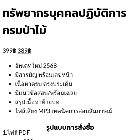
ทรัพยากรบุคคลปฏิบัติการ
กรมป่าไม้
Original
Current
399
฿
389
฿
price
price
was:
is:
อัพเดทใหม่ 2568
399฿.
389฿.
มีสารบัญ พร้อมเลขหน้า
เนื้อหาครบ ตรงประเด็น
มีแนวข้อสอบ/พร้อมเฉลย
สรุปเนื้อหาท้ายบท
ไฟล์เสียง MP3 เทคนิคการสอบสัมภาษณ์
รูปแบบการสั่งซื้อ
1.ไฟล์ PDF