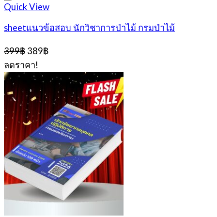
Quick View
sheetแนวข้อสอบ นักวิชาการป่าไม้ กรมป่าไม้
Original
Current
399
฿
389
฿
price
price
ลดราคา!
was:
is:
399฿.
389฿.