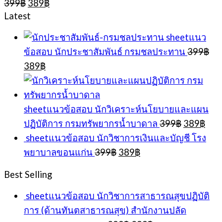
Original
Current
399
฿
389
฿
price
price
Latest
was:
is:
399฿.
389฿.
sheetแนว
ข้อสอบ นักประชาสัมพันธ์ กรมชลประทาน
399
฿
Original
Current
389
฿
price
price
was:
is:
399฿.
389฿.
sheetแนวข้อสอบ นักวิเคราะห์นโยบายและแผน
Original
Cur
ปฏิบัติการ กรมทรัพยากรน้ำบาดาล
399
฿
389
฿
price
pric
sheetแนวข้อสอบ นักวิชาการเงินและบัญชี โรง
was:
is:
Original
Current
พยาบาลขอนแก่น
399
฿
389
฿
399฿.
389
price
price
was:
is:
Best Selling
399฿.
389฿.
sheetแนวข้อสอบ นักวิชาการสาธารณสุขปฏิบัติ
การ (ด้านทันตสาธารณสุข) สำนักงานปลัด