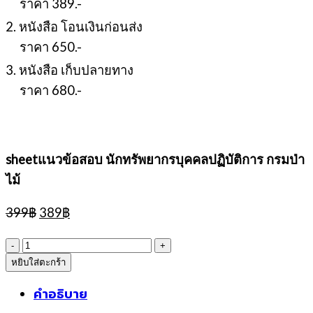
ราคา 389.-
2. หนังสือ โอนเงินก่อนส่ง
ราคา 650.-
3. หนังสือ เก็บปลายทาง
ราคา 680.-
sheetแนวข้อสอบ นักทรัพยากรบุคคลปฏิบัติการ กรมป่า
ไม้
Original
Current
399
฿
389
฿
price
price
was:
is:
จำนวน
399฿.
389฿.
หยิบใส่ตะกร้า
sheetแนว
ข้อสอบ
คำอธิบาย
นัก