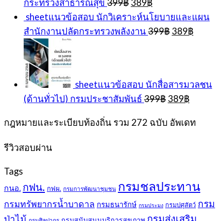
Original
Current
กระทรวงสาธารณสุข
399
฿
389
฿
price
price
sheetแนวข้อสอบ นักวิเคราะห์นโยบายและแผน
was:
is:
Original
Curren
สำนักงานปลัดกระทรวงพลังงาน
399
฿
389
฿
399฿.
389฿.
price
price
was:
is:
399฿.
389฿.
sheetแนวข้อสอบ นักสื่อสารมวลชน
Original
Current
(ด้านทั่วไป) กรมประชาสัมพันธ์
399
฿
389
฿
price
price
was:
is:
กฎหมายและระเบียบท้องถิ่น รวม 272 ฉบับ อัพเดท
399฿.
389฿.
รีวิวสอบผ่าน
Tags
กรมชลประทาน
กฟน.
กนอ.
กฟผ.
กรมการพัฒนาชุมชน
กรม
กรมทรัพยากรน้ำบาดาล
กรมธนารักษ์
กรมปศุสัตว์
กรมประมง
กรมส่งเสริม
ป่าไม้
กรมสนับสนุนบริการสุขภาพ
กรมศิลปากร