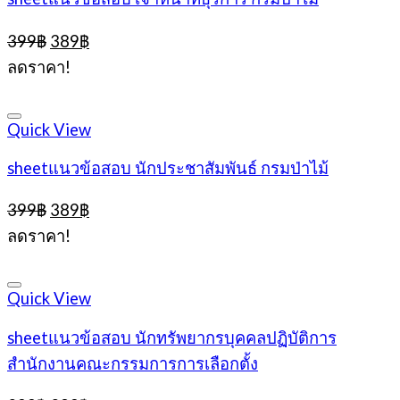
Original
Current
399
฿
389
฿
price
price
ลดราคา!
was:
is:
399฿.
389฿.
Quick View
sheetแนวข้อสอบ นักประชาสัมพันธ์ กรมป่าไม้
Original
Current
399
฿
389
฿
price
price
ลดราคา!
was:
is:
399฿.
389฿.
Quick View
sheetแนวข้อสอบ นักทรัพยากรบุคคลปฏิบัติการ
สำนักงานคณะกรรมการการเลือกตั้ง