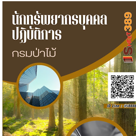
ทรัพยากร
บุคคล
ปฏิบัติ
การ
กรม
ป่า
ไม้
ชิ้น