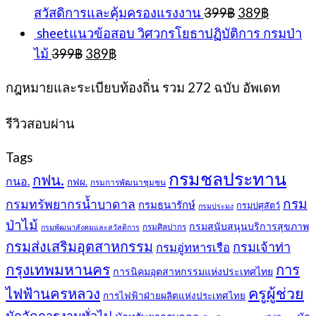
was:
is:
Original
Current
สวัสดิการและคุ้มครองแรงงาน
399
฿
389
฿
399฿.
389฿.
price
price
sheetแนวข้อสอบ วิศวกรโยธาปฏิบัติการ กรมป่า
was:
is:
Original
Current
ไม้
399
฿
389
฿
399฿.
389฿.
price
price
was:
is:
กฎหมายและระเบียบท้องถิ่น รวม 272 ฉบับ อัพเดท
399฿.
389฿.
รีวิวสอบผ่าน
Tags
กรมชลประทาน
กฟน.
กนอ.
กฟผ.
กรมการพัฒนาชุมชน
กรม
กรมทรัพยากรน้ำบาดาล
กรมธนารักษ์
กรมปศุสัตว์
กรมประมง
ป่าไม้
กรมสนับสนุนบริการสุขภาพ
กรมศิลปากร
กรมพัฒนาสังคมและสวัสดิการ
กรมส่งเสริมอุตสาหกรรม
กรมเจ้าท่า
กรมอู่ทหารเรือ
กรุงเทพมหานคร
การ
การนิคมอุตสาหกรรมแห่งประเทศไทย
ครูผู้ช่วย
ไฟฟ้านครหลวง
การไฟฟ้าฝ่ายผลิตแห่งประเทศไทย
นักจัดการงานทั่วไป