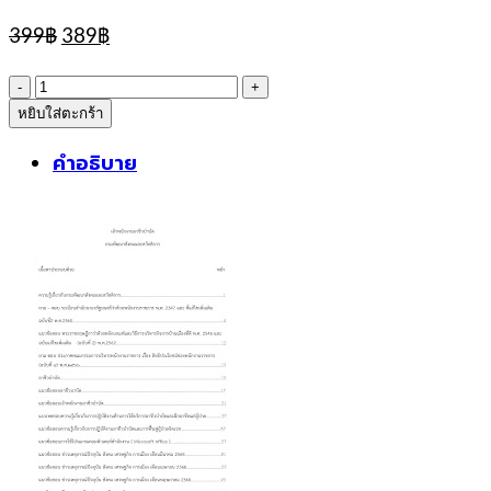
Original
Current
399
฿
389
฿
price
price
was:
is:
จำนวน
399฿.
389฿.
หยิบใส่ตะกร้า
sheetแนว
ข้อสอบ
คำอธิบาย
เจ้า
พนักงาน
อาชีว
บำบัด
กรม
พัฒนา
สังคม
และ
สวัสดิการ
ชิ้น