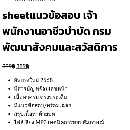
sheetแนวข้อสอบ เจ้า
พนักงานอาชีวบำบัด กรม
พัฒนาสังคมและสวัสดิการ
Original
Current
399
฿
389
฿
price
price
was:
is:
อัพเดทใหม่ 2568
399฿.
389฿.
มีสารบัญ พร้อมเลขหน้า
เนื้อหาครบ ตรงประเด็น
มีแนวข้อสอบ/พร้อมเฉลย
สรุปเนื้อหาท้ายบท
ไฟล์เสียง MP3 เทคนิคการสอบสัมภาษณ์