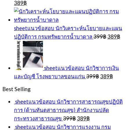
Original
Current
389
฿
price
price
was:
is:
399฿.
389฿.
sheetแนวข้อสอบ นักวิเคราะห์นโยบายและแผน
Original
Cur
ปฏิบัติการ กรมทรัพยากรน้ำบาดาล
399
฿
389
฿
price
pric
was:
is:
399฿.
389
sheetแนวข้อสอบ นักวิชาการเงิน
Original
Curren
และบัญชี โรงพยาบาลขอนแก่น
399
฿
389
฿
price
price
was:
is:
Best Selling
399฿.
389฿.
sheetแนวข้อสอบ นักวิชาการสาธารณสุขปฏิบัติ
การ (ด้านทันตสาธารณสุข) สำนักงานปลัด
Original
Current
กระทรวงสาธารณสุข
399
฿
389
฿
price
price
sheetแนวข้อสอบ นักวิชาการแรงงาน กรม