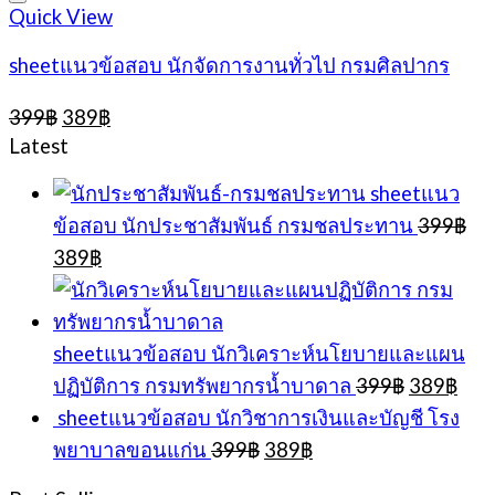
Quick View
sheetแนวข้อสอบ นักจัดการงานทั่วไป กรมศิลปากร
Original
Current
399
฿
389
฿
price
price
Latest
was:
is:
399฿.
389฿.
sheetแนว
ข้อสอบ นักประชาสัมพันธ์ กรมชลประทาน
399
฿
Original
Current
389
฿
price
price
was:
is:
399฿.
389฿.
sheetแนวข้อสอบ นักวิเคราะห์นโยบายและแผน
Original
Cur
ปฏิบัติการ กรมทรัพยากรน้ำบาดาล
399
฿
389
฿
price
pric
sheetแนวข้อสอบ นักวิชาการเงินและบัญชี โรง
was:
is:
Original
Current
พยาบาลขอนแก่น
399
฿
389
฿
399฿.
389
price
price
was:
is: