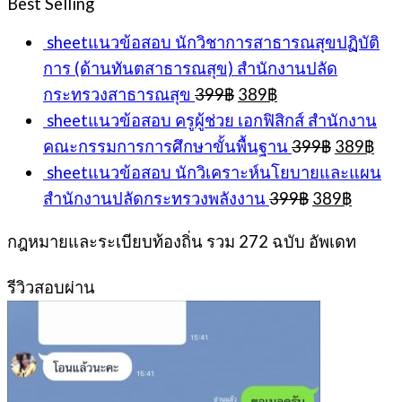
Best Selling
399฿.
389฿.
sheetแนวข้อสอบ นักวิชาการสาธารณสุขปฏิบัติ
การ (ด้านทันตสาธารณสุข) สำนักงานปลัด
Original
Current
กระทรวงสาธารณสุข
399
฿
389
฿
price
price
sheetแนวข้อสอบ ครูผู้ช่วย เอกฟิสิกส์ สำนักงาน
was:
is:
Original
Cur
คณะกรรมการการศึกษาขั้นพื้นฐาน
399
฿
389
฿
399฿.
389฿.
price
pri
sheetแนวข้อสอบ นักวิเคราะห์นโยบายและแผน
was:
is:
Original
Curren
สำนักงานปลัดกระทรวงพลังงาน
399
฿
389
฿
399฿.
389
price
price
was:
is:
กฎหมายและระเบียบท้องถิ่น รวม 272 ฉบับ อัพเดท
399฿.
389฿.
รีวิวสอบผ่าน