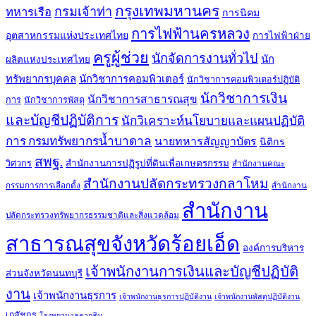
กรุงเทพมหานคร
กรมเจ้าท่า
ทหารเรือ
การนิคม
การไฟฟ้านครหลวง
อุตสาหกรรมแห่งประเทศไทย
การไฟฟ้าฝ่าย
ครูผู้ช่วย
นักจัดการงานทั่วไป
นัก
ผลิตแห่งประเทศไทย
ทรัพยากรบุคคล
นักวิชาการคอมพิวเตอร์
นักวิชาการคอมพิวเตอร์ปฏิบัติ
นักวิชาการเงิน
นักวิชาการสาธารณสุข
การ
นักวิชาการพัสดุ
และบัญชีปฏิบัติการ
นักวิเคราะห์นโยบายและแผนปฏิบัติ
การ กรมทรัพยากรน้ำบาดาล
นายทหารสัญญาบัตร
นิติกร
สพฐ.
สำนักงานการปฏิรูปที่ดินเพื่อเกษตรกรรม
วิศวกร
สำนักงานคณะ
สำนักงานปลัดกระทรวงกลาโหม
กรรมการการเลือกตั้ง
สำนักงาน
สำนักงาน
ปลัดกระทรวงทรัพยากรธรรมชาติและสิ่งแวดล้อม
สาธารณสุขจังหวัดร้อยเอ็ด
องค์การบริหาร
เจ้าพนักงานการเงินและบัญชีปฏิบัติ
ส่วนจังหวัดนนทบุรี
งาน
เจ้าพนักงานธุรการ
เจ้าพนักงานธุรการปฏิบัติงาน
เจ้าพนักงานพัสดุปฏิบัติงาน
เภสัชกร
โรงพยาบาลตากสิน