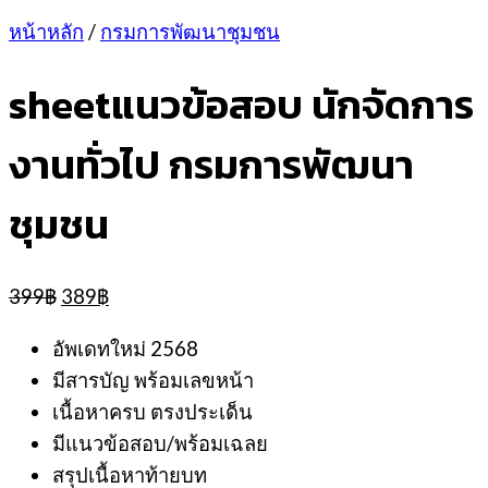
หน้าหลัก
/
กรมการพัฒนาชุมชน
sheetแนวข้อสอบ นักจัดการ
งานทั่วไป กรมการพัฒนา
ชุมชน
Original
Current
399
฿
389
฿
price
price
was:
is:
อัพเดทใหม่ 2568
399฿.
389฿.
มีสารบัญ พร้อมเลขหน้า
เนื้อหาครบ ตรงประเด็น
มีแนวข้อสอบ/พร้อมเฉลย
สรุปเนื้อหาท้ายบท