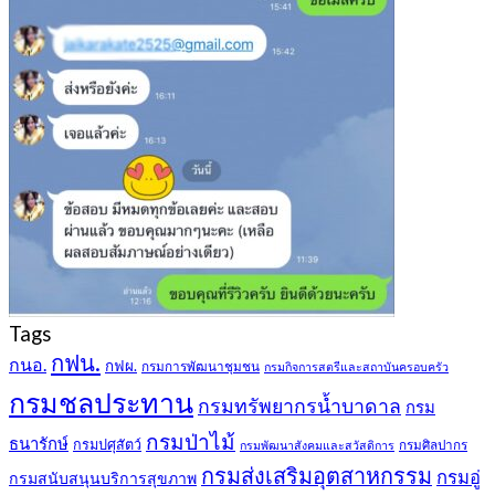
Tags
กฟน.
กนอ.
กฟผ.
กรมการพัฒนาชุมชน
กรมกิจการสตรีและสถาบันครอบครัว
กรมชลประทาน
กรมทรัพยากรน้ำบาดาล
กรม
กรมป่าไม้
ธนารักษ์
กรมปศุสัตว์
กรมศิลปากร
กรมพัฒนาสังคมและสวัสดิการ
กรมส่งเสริมอุตสาหกรรม
กรมอู่
กรมสนับสนุนบริการสุขภาพ