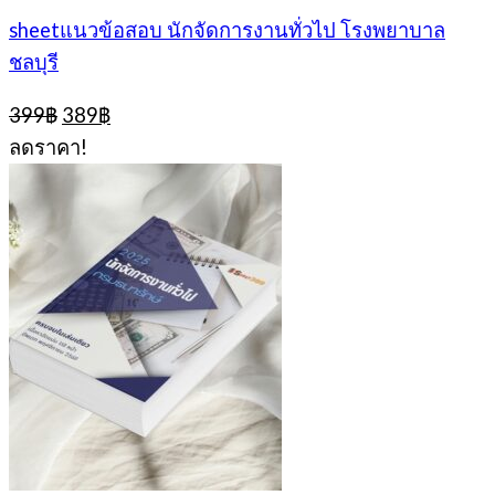
sheetแนวข้อสอบ นักจัดการงานทั่วไป โรงพยาบาล
ชลบุรี
Original
Current
399
฿
389
฿
price
price
ลดราคา!
was:
is:
399฿.
389฿.