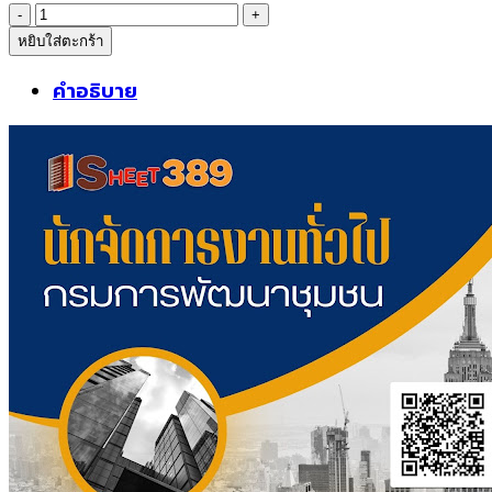
was:
is:
จำนวน
399฿.
389฿.
หยิบใส่ตะกร้า
sheetแนว
ข้อสอบ
คำอธิบาย
นัก
จัดการ
งาน
ทั่วไป
กรม
การ
พัฒนา
ชุมชน
ชิ้น