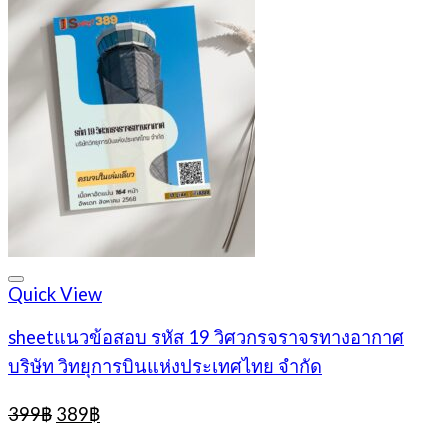
Quick View
sheetแนวข้อสอบ รหัส 19 วิศวกรจราจรทางอากาศ
บริษัท วิทยุการบินแห่งประเทศไทย จำกัด
Original
Current
399
฿
389
฿
price
price