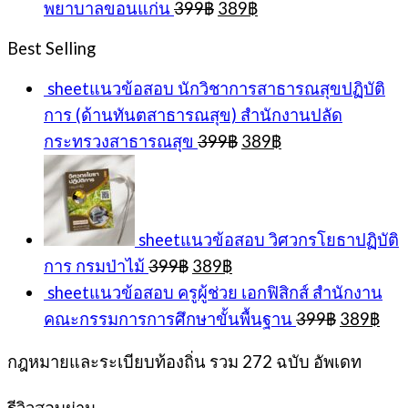
Original
Current
พยาบาลขอนแก่น
399
฿
389
฿
399฿.
389
price
price
was:
is:
Best Selling
399฿.
389฿.
sheetแนวข้อสอบ นักวิชาการสาธารณสุขปฏิบัติ
การ (ด้านทันตสาธารณสุข) สำนักงานปลัด
Original
Current
กระทรวงสาธารณสุข
399
฿
389
฿
price
price
was:
is:
399฿.
389฿.
sheetแนวข้อสอบ วิศวกรโยธาปฏิบัติ
Original
Current
การ กรมป่าไม้
399
฿
389
฿
price
price
sheetแนวข้อสอบ ครูผู้ช่วย เอกฟิสิกส์ สำนักงาน
was:
is:
Original
Cur
คณะกรรมการการศึกษาขั้นพื้นฐาน
399
฿
389
฿
399฿.
389฿.
price
pri
was:
is:
กฎหมายและระเบียบท้องถิ่น รวม 272 ฉบับ อัพเดท
399฿.
389