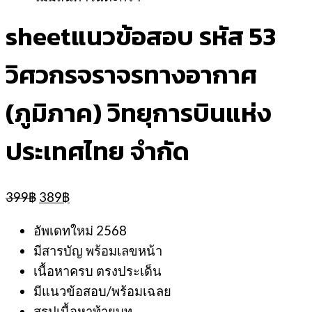
sheetแนวข้อสอบ รหัส 53
วิศวกรจราจรทางอากาศ
(ภูมิภาค) วิทยุการบินแห่ง
ประเทศไทย จำกัด
Original
Current
399
฿
389
฿
price
price
was:
is:
อัพเดทใหม่ 2568
399฿.
389฿.
มีสารบัญ พร้อมเลขหน้า
เนื้อหาครบ ตรงประเด็น
มีแนวข้อสอบ/พร้อมเฉลย
สรุปเนื้อหาท้ายบท