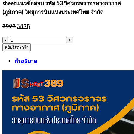
sheetแนวข้อสอบ รหัส 53 วิศวกรจราจรทางอากาศ
(ภูมิภาค) วิทยุการบินแห่งประเทศไทย จำกัด
Original
Current
399
฿
389
฿
price
price
was:
is:
จำนวน
399฿.
389฿.
หยิบใส่ตะกร้า
sheetแนว
ข้อสอบ
คำอธิบาย
รหัส
53
วิศวกร
จราจร
ทาง
อากาศ
(ภูมิภาค)
วิทยุ
การ