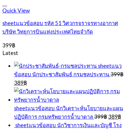
was:
is:
399฿.
389฿.
Quick View
sheetแนวข้อสอบ รหัส 51 วิศวกรจราจรทางอากาศ
บริษัท วิทยุการบินแห่งประเทศไทยจำกัด
399
฿
Latest
sheetแนว
ข้อสอบ นักประชาสัมพันธ์ กรมชลประทาน
399
฿
Original
Current
389
฿
price
price
was:
is:
399฿.
389฿.
sheetแนวข้อสอบ นักวิเคราะห์นโยบายและแผน
Original
Cur
ปฏิบัติการ กรมทรัพยากรน้ำบาดาล
399
฿
389
฿
price
pric
sheetแนวข้อสอบ นักวิชาการเงินและบัญชี โรง
was:
is: