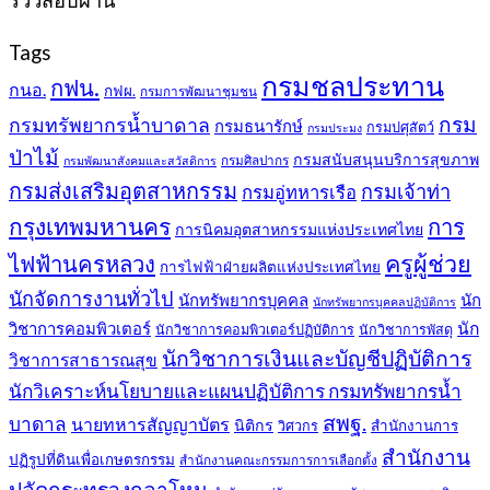
รีวิวสอบผ่าน
Tags
กรมชลประทาน
กฟน.
กนอ.
กฟผ.
กรมการพัฒนาชุมชน
กรม
กรมทรัพยากรน้ำบาดาล
กรมธนารักษ์
กรมปศุสัตว์
กรมประมง
ป่าไม้
กรมสนับสนุนบริการสุขภาพ
กรมศิลปากร
กรมพัฒนาสังคมและสวัสดิการ
กรมส่งเสริมอุตสาหกรรม
กรมเจ้าท่า
กรมอู่ทหารเรือ
กรุงเทพมหานคร
การ
การนิคมอุตสาหกรรมแห่งประเทศไทย
ครูผู้ช่วย
ไฟฟ้านครหลวง
การไฟฟ้าฝ่ายผลิตแห่งประเทศไทย
นักจัดการงานทั่วไป
นักทรัพยากรบุคคล
นัก
นักทรัพยากรบุคคลปฏิบัติการ
วิชาการคอมพิวเตอร์
นัก
นักวิชาการคอมพิวเตอร์ปฏิบัติการ
นักวิชาการพัสดุ
นักวิชาการเงินและบัญชีปฏิบัติการ
วิชาการสาธารณสุข
นักวิเคราะห์นโยบายและแผนปฏิบัติการ กรมทรัพยากรน้ำ
สพฐ.
บาดาล
นายทหารสัญญาบัตร
นิติกร
สำนักงานการ
วิศวกร
สำนักงาน
ปฏิรูปที่ดินเพื่อเกษตรกรรม
สำนักงานคณะกรรมการการเลือกตั้ง
ปลัดกระทรวงกลาโหม