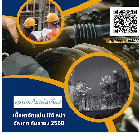
บิน
แห่ง
ประเทศไทย
จำกัด
ชิ้น