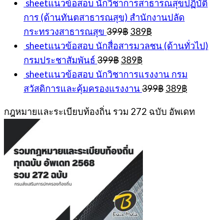
sheetแนวข้อสอบ นักวิชาการสาธารณสุขปฏิบัติ
การ (ด้านทันตสาธารณสุข) สำนักงานปลัด
Original
Current
กระทรวงสาธารณสุข
399
฿
389
฿
price
price
sheetแนวข้อสอบ นักสื่อสารมวลชน (ด้านทั่วไป)
was:
is:
Original
Current
กรมประชาสัมพันธ์
399
฿
389
฿
399฿.
389฿.
price
price
sheetแนวข้อสอบ นักวิชาการแรงงาน กรม
was:
is:
Original
Current
สวัสดิการและคุ้มครองแรงงาน
399
฿
389
฿
399฿.
389฿.
price
price
was:
is:
กฎหมายและระเบียบท้องถิ่น รวม 272 ฉบับ อัพเดท
399฿.
389฿.