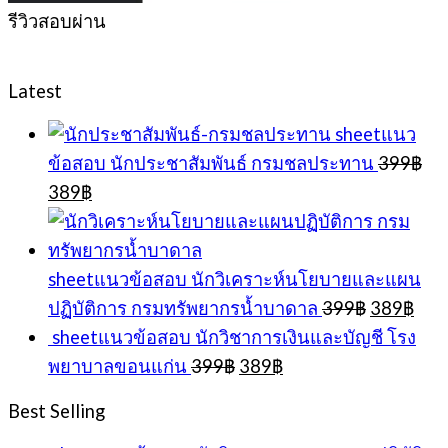
รีวิวสอบผ่าน
Latest
sheetแนว
ข้อสอบ นักประชาสัมพันธ์ กรมชลประทาน
399
฿
Original
Current
389
฿
price
price
was:
is:
399฿.
389฿.
sheetแนวข้อสอบ นักวิเคราะห์นโยบายและแผน
Original
Cur
ปฏิบัติการ กรมทรัพยากรน้ำบาดาล
399
฿
389
฿
price
pric
sheetแนวข้อสอบ นักวิชาการเงินและบัญชี โรง
was:
is:
Original
Current
พยาบาลขอนแก่น
399
฿
389
฿
399฿.
389
price
price
was:
is:
Best Selling
399฿.
389฿.