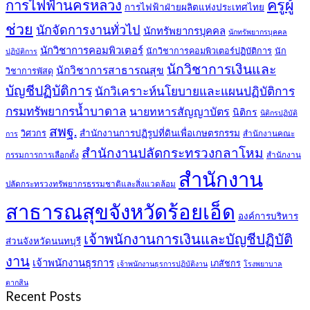
ครูผู้
การไฟฟ้านครหลวง
การไฟฟ้าฝ่ายผลิตแห่งประเทศไทย
ช่วย
นักจัดการงานทั่วไป
นักทรัพยากรบุคคล
นักทรัพยากรบุคคล
นักวิชาการคอมพิวเตอร์
นักวิชาการคอมพิวเตอร์ปฏิบัติการ
นัก
ปฏิบัติการ
นักวิชาการเงินและ
นักวิชาการสาธารณสุข
วิชาการพัสดุ
บัญชีปฏิบัติการ
นักวิเคราะห์นโยบายและแผนปฏิบัติการ
กรมทรัพยากรน้ำบาดาล
นายทหารสัญญาบัตร
นิติกร
นิติกรปฏิบัติ
สพฐ.
สำนักงานการปฏิรูปที่ดินเพื่อเกษตรกรรม
วิศวกร
สำนักงานคณะ
การ
สำนักงานปลัดกระทรวงกลาโหม
กรรมการการเลือกตั้ง
สำนักงาน
สำนักงาน
ปลัดกระทรวงทรัพยากรธรรมชาติและสิ่งแวดล้อม
สาธารณสุขจังหวัดร้อยเอ็ด
องค์การบริหาร
เจ้าพนักงานการเงินและบัญชีปฏิบัติ
ส่วนจังหวัดนนทบุรี
งาน
เจ้าพนักงานธุรการ
เภสัชกร
เจ้าพนักงานธุรการปฏิบัติงาน
โรงพยาบาล
ตากสิน
Recent Posts