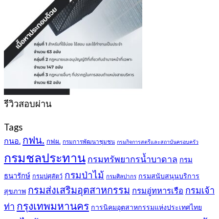
รีวิวสอบผ่าน
Tags
กฟน.
กนอ.
กฟผ.
กรมการพัฒนาชุมชน
กรมกิจการสตรีและสถาบันครอบครัว
กรมชลประทาน
กรมทรัพยากรน้ำบาดาล
กรม
กรมป่าไม้
ธนารักษ์
กรมสนับสนุนบริการ
กรมปศุสัตว์
กรมศิลปากร
กรมส่งเสริมอุตสาหกรรม
กรมเจ้า
กรมอู่ทหารเรือ
สุขภาพ
กรุงเทพมหานคร
ท่า
การนิคมอุตสาหกรรมแห่งประเทศไทย