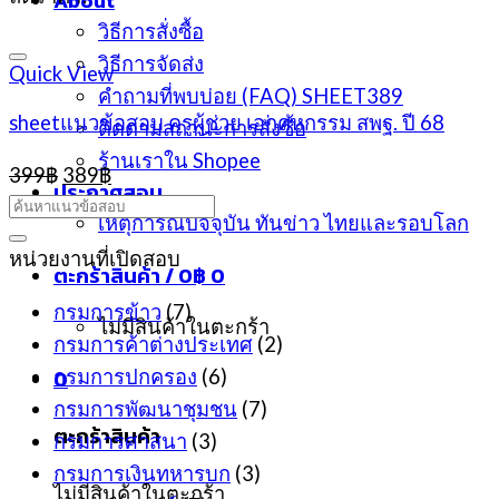
About
วิธีการสั่งซื้อ
วิธีการจัดส่ง
Quick View
คำถามที่พบบ่อย (FAQ) SHEET389
sheetแนวข้อสอบ ครูผู้ช่วย เอกคหกรรม สพฐ. ปี 68
ติดตามสถานะการสั่งซื้อ
ร้านเราใน Shopee
Original
Current
399
฿
389
฿
ประกาศสอบ
price
price
was:
is:
เหตุการณ์ปัจจุบัน ทันข่าว ไทยและรอบโลก
399฿.
389฿.
หน่วยงานที่เปิดสอบ
ตะกร้าสินค้า /
0
฿
0
กรมการข้าว
(7)
ไม่มีสินค้าในตะกร้า
กรมการค้าต่างประเทศ
(2)
0
กรมการปกครอง
(6)
กรมการพัฒนาชุมชน
(7)
ตะกร้าสินค้า
กรมการศาสนา
(3)
กรมการเงินทหารบก
(3)
ไม่มีสินค้าในตะกร้า