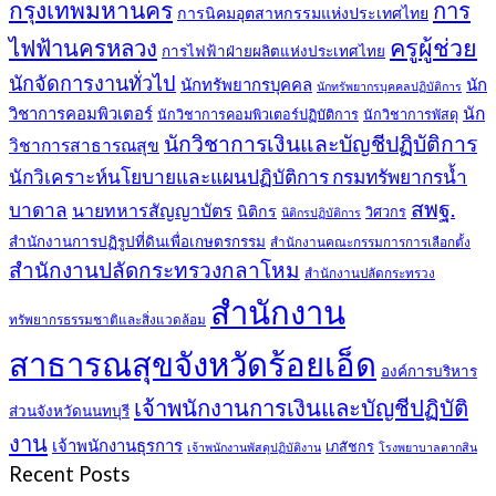
กรุงเทพมหานคร
การ
การนิคมอุตสาหกรรมแห่งประเทศไทย
ครูผู้ช่วย
ไฟฟ้านครหลวง
การไฟฟ้าฝ่ายผลิตแห่งประเทศไทย
นักจัดการงานทั่วไป
นักทรัพยากรบุคคล
นัก
นักทรัพยากรบุคคลปฏิบัติการ
วิชาการคอมพิวเตอร์
นัก
นักวิชาการคอมพิวเตอร์ปฏิบัติการ
นักวิชาการพัสดุ
นักวิชาการเงินและบัญชีปฏิบัติการ
วิชาการสาธารณสุข
นักวิเคราะห์นโยบายและแผนปฏิบัติการ กรมทรัพยากรน้ำ
สพฐ.
บาดาล
นายทหารสัญญาบัตร
นิติกร
วิศวกร
นิติกรปฏิบัติการ
สำนักงานการปฏิรูปที่ดินเพื่อเกษตรกรรม
สำนักงานคณะกรรมการการเลือกตั้ง
สำนักงานปลัดกระทรวงกลาโหม
สำนักงานปลัดกระทรวง
สำนักงาน
ทรัพยากรธรรมชาติและสิ่งแวดล้อม
สาธารณสุขจังหวัดร้อยเอ็ด
องค์การบริหาร
เจ้าพนักงานการเงินและบัญชีปฏิบัติ
ส่วนจังหวัดนนทบุรี
งาน
เจ้าพนักงานธุรการ
เภสัชกร
เจ้าพนักงานพัสดุปฏิบัติงาน
โรงพยาบาลตากสิน
Recent Posts