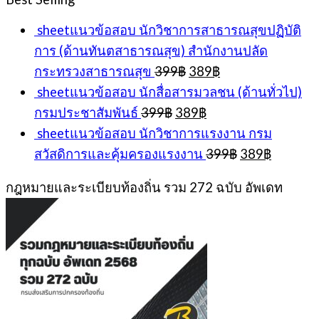
399฿.
389฿.
sheetแนวข้อสอบ นักวิชาการสาธารณสุขปฏิบัติ
การ (ด้านทันตสาธารณสุข) สำนักงานปลัด
Original
Current
กระทรวงสาธารณสุข
399
฿
389
฿
price
price
sheetแนวข้อสอบ นักสื่อสารมวลชน (ด้านทั่วไป)
was:
is:
Original
Current
กรมประชาสัมพันธ์
399
฿
389
฿
399฿.
389฿.
price
price
sheetแนวข้อสอบ นักวิชาการแรงงาน กรม
was:
is:
Original
Current
สวัสดิการและคุ้มครองแรงงาน
399
฿
389
฿
399฿.
389฿.
price
price
was:
is:
กฎหมายและระเบียบท้องถิ่น รวม 272 ฉบับ อัพเดท
399฿.
389฿.