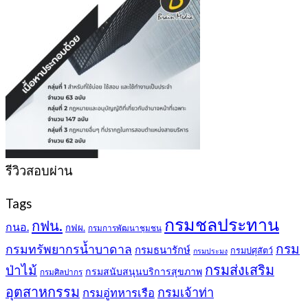
รีวิวสอบผ่าน
Tags
กรมชลประทาน
กฟน.
กนอ.
กฟผ.
กรมการพัฒนาชุมชน
กรม
กรมทรัพยากรน้ำบาดาล
กรมธนารักษ์
กรมปศุสัตว์
กรมประมง
กรมส่งเสริม
ป่าไม้
กรมสนับสนุนบริการสุขภาพ
กรมศิลปากร
อุตสาหกรรม
กรมเจ้าท่า
กรมอู่ทหารเรือ