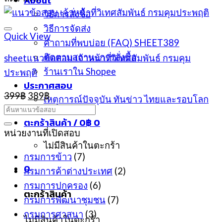
About
วิธีการสั่งซื้อ
วิธีการจัดส่ง
Quick View
คำถามที่พบบ่อย (FAQ) SHEET389
ติดตามสถานะการสั่งซื้อ
sheetแนวข้อสอบ เจ้าหน้าที่วิเทศสัมพันธ์ กรมคุม
ร้านเราใน Shopee
ประพฤติ
ประกาศสอบ
Original
Current
399
฿
389
฿
เหตุการณ์ปัจจุบัน ทันข่าว ไทยและรอบโลก
price
price
was:
is:
ตะกร้าสินค้า /
0
฿
0
399฿.
389฿.
หน่วยงานที่เปิดสอบ
ไม่มีสินค้าในตะกร้า
กรมการข้าว
(7)
0
กรมการค้าต่างประเทศ
(2)
กรมการปกครอง
(6)
ตะกร้าสินค้า
กรมการพัฒนาชุมชน
(7)
กรมการศาสนา
(3)
ไม่มีสินค้าในตะกร้า