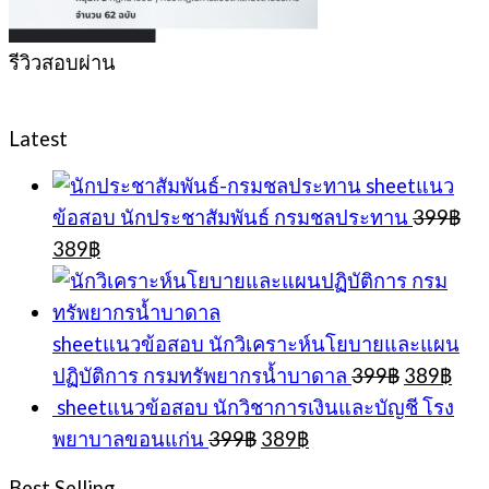
รีวิวสอบผ่าน
Latest
sheetแนว
ข้อสอบ นักประชาสัมพันธ์ กรมชลประทาน
399
฿
Original
Current
389
฿
price
price
was:
is:
399฿.
389฿.
sheetแนวข้อสอบ นักวิเคราะห์นโยบายและแผน
Original
Cur
ปฏิบัติการ กรมทรัพยากรน้ำบาดาล
399
฿
389
฿
price
pric
sheetแนวข้อสอบ นักวิชาการเงินและบัญชี โรง
was:
is:
Original
Current
พยาบาลขอนแก่น
399
฿
389
฿
399฿.
389
price
price
was:
is:
Best Selling