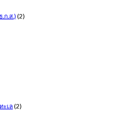
.ก.ส.)
(2)
ทะเล
(2)