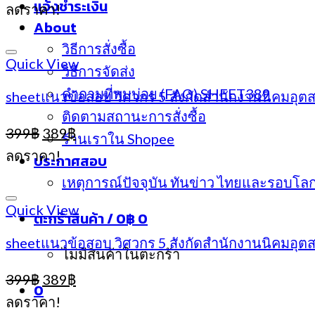
แจ้งชำระเงิน
ลดราคา!
About
วิธีการสั่งซื้อ
Quick View
วิธีการจัดส่ง
คำถามที่พบบ่อย (FAQ) SHEET389
sheetแนวข้อสอบ วิศวกร 5 สังกัดสำนักงานนิคมอุตส
ติดตามสถานะการสั่งซื้อ
Original
Current
399
฿
389
฿
ร้านเราใน Shopee
price
price
ลดราคา!
ประกาศสอบ
was:
is:
เหตุการณ์ปัจจุบัน ทันข่าว ไทยและรอบโล
399฿.
389฿.
Quick View
ตะกร้าสินค้า /
0
฿
0
sheetแนวข้อสอบ วิศวกร 5 สังกัดสำนักงานนิคมอุต
ไม่มีสินค้าในตะกร้า
Original
Current
399
฿
389
฿
0
price
price
ลดราคา!
was:
is: