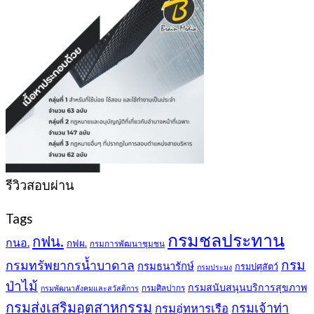
รีวิวสอบผ่าน
Tags
กรมชลประทาน
กฟน.
กนอ.
กฟผ.
กรมการพัฒนาชุมชน
กรม
กรมทรัพยากรน้ำบาดาล
กรมธนารักษ์
กรมปศุสัตว์
กรมประมง
ป่าไม้
กรมสนับสนุนบริการสุขภาพ
กรมศิลปากร
กรมพัฒนาสังคมและสวัสดิการ
กรมส่งเสริมอุตสาหกรรม
กรมเจ้าท่า
กรมอู่ทหารเรือ