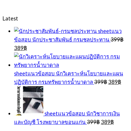
Latest
sheetแนว
ข้อสอบ นักประชาสัมพันธ์ กรมชลประทาน
399
฿
Original
Current
389
฿
price
price
was:
is:
399฿.
389฿.
sheetแนวข้อสอบ นักวิเคราะห์นโยบายและแผน
Original
Cur
ปฏิบัติการ กรมทรัพยากรน้ำบาดาล
399
฿
389
฿
price
pric
was:
is:
399฿.
389
sheetแนวข้อสอบ นักวิชาการเงิน
Original
Curren
และบัญชี โรงพยาบาลขอนแก่น
399
฿
389
฿
price
price