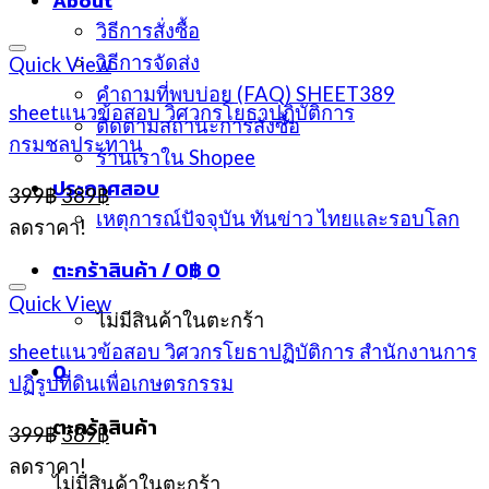
About
วิธีการสั่งซื้อ
วิธีการจัดส่ง
Quick View
คำถามที่พบบ่อย (FAQ) SHEET389
sheetแนวข้อสอบ วิศวกรโยธาปฏิบัติการ
ติดตามสถานะการสั่งซื้อ
กรมชลประทาน
ร้านเราใน Shopee
ประกาศสอบ
Original
Current
399
฿
389
฿
price
price
เหตุการณ์ปัจจุบัน ทันข่าว ไทยและรอบโลก
ลดราคา!
was:
is:
399฿.
389฿.
ตะกร้าสินค้า /
0
฿
0
Quick View
ไม่มีสินค้าในตะกร้า
sheetแนวข้อสอบ วิศวกรโยธาปฏิบัติการ สำนักงานการ
0
ปฏิรูปที่ดินเพื่อเกษตรกรรม
ตะกร้าสินค้า
Original
Current
399
฿
389
฿
price
price
ลดราคา!
was:
is:
ไม่มีสินค้าในตะกร้า