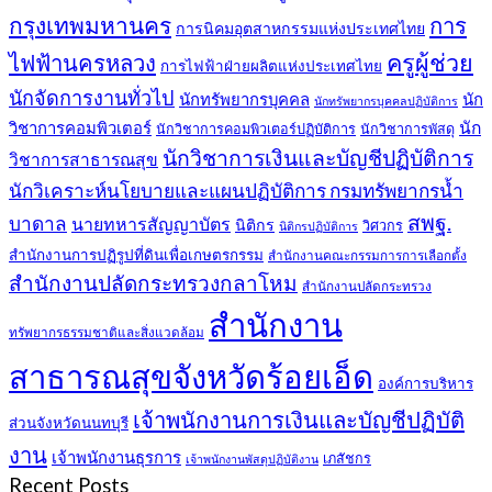
กรุงเทพมหานคร
การ
การนิคมอุตสาหกรรมแห่งประเทศไทย
ครูผู้ช่วย
ไฟฟ้านครหลวง
การไฟฟ้าฝ่ายผลิตแห่งประเทศไทย
นักจัดการงานทั่วไป
นักทรัพยากรบุคคล
นัก
นักทรัพยากรบุคคลปฏิบัติการ
วิชาการคอมพิวเตอร์
นัก
นักวิชาการคอมพิวเตอร์ปฏิบัติการ
นักวิชาการพัสดุ
นักวิชาการเงินและบัญชีปฏิบัติการ
วิชาการสาธารณสุข
นักวิเคราะห์นโยบายและแผนปฏิบัติการ กรมทรัพยากรน้ำ
สพฐ.
บาดาล
นายทหารสัญญาบัตร
นิติกร
วิศวกร
นิติกรปฏิบัติการ
สำนักงานการปฏิรูปที่ดินเพื่อเกษตรกรรม
สำนักงานคณะกรรมการการเลือกตั้ง
สำนักงานปลัดกระทรวงกลาโหม
สำนักงานปลัดกระทรวง
สำนักงาน
ทรัพยากรธรรมชาติและสิ่งแวดล้อม
สาธารณสุขจังหวัดร้อยเอ็ด
องค์การบริหาร
เจ้าพนักงานการเงินและบัญชีปฏิบัติ
ส่วนจังหวัดนนทบุรี
งาน
เจ้าพนักงานธุรการ
เภสัชกร
เจ้าพนักงานพัสดุปฏิบัติงาน
Recent Posts