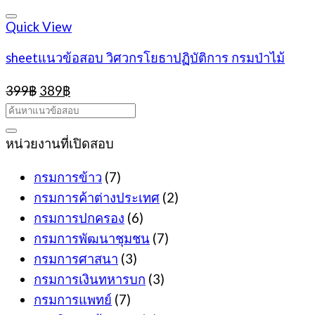
399฿.
389฿.
Quick View
sheetแนวข้อสอบ วิศวกรโยธาปฏิบัติการ กรมป่าไม้
Original
Current
399
฿
389
฿
price
price
was:
is:
399฿.
389฿.
หน่วยงานที่เปิดสอบ
กรมการข้าว
(7)
กรมการค้าต่างประเทศ
(2)
กรมการปกครอง
(6)
กรมการพัฒนาชุมชน
(7)
กรมการศาสนา
(3)
กรมการเงินทหารบก
(3)
กรมการแพทย์
(7)