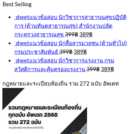
was:
is:
Best Selling
399฿.
389฿.
sheetแนวข้อสอบ นักวิชาการสาธารณสุขปฏิบัติ
การ (ด้านทันตสาธารณสุข) สำนักงานปลัด
Original
Current
กระทรวงสาธารณสุข
399
฿
389
฿
price
price
sheetแนวข้อสอบ นักสื่อสารมวลชน (ด้านทั่วไป)
was:
is:
Original
Current
กรมประชาสัมพันธ์
399
฿
389
฿
399฿.
389฿.
price
price
sheetแนวข้อสอบ นักวิชาการแรงงาน กรม
was:
is:
Original
Current
สวัสดิการและคุ้มครองแรงงาน
399
฿
389
฿
399฿.
389฿.
price
price
was:
is:
กฎหมายและระเบียบท้องถิ่น รวม 272 ฉบับ อัพเดท
399฿.
389฿.