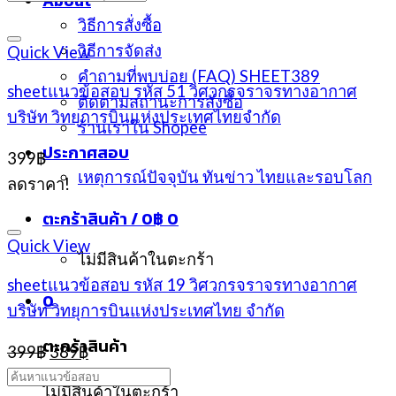
About
วิธีการสั่งซื้อ
วิธีการจัดส่ง
Quick View
คำถามที่พบบ่อย (FAQ) SHEET389
sheetแนวข้อสอบ รหัส 51 วิศวกรจราจรทางอากาศ
ติดตามสถานะการสั่งซื้อ
บริษัท วิทยุการบินแห่งประเทศไทยจำกัด
ร้านเราใน Shopee
ประกาศสอบ
399
฿
เหตุการณ์ปัจจุบัน ทันข่าว ไทยและรอบโลก
ลดราคา!
ตะกร้าสินค้า /
0
฿
0
Quick View
ไม่มีสินค้าในตะกร้า
sheetแนวข้อสอบ รหัส 19 วิศวกรจราจรทางอากาศ
0
บริษัท วิทยุการบินแห่งประเทศไทย จำกัด
ตะกร้าสินค้า
Original
Current
399
฿
389
฿
price
price
was:
is:
ไม่มีสินค้าในตะกร้า