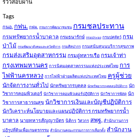
รีวิวสอบผ่าน
Tags
กรมชลประทาน
กฟน.
กนอ.
กฟผ.
กรมการพัฒนาชุมชน
กรม
กรมทรัพยากรน้ำบาดาล
กรมธนารักษ์
กรมปศุสัตว์
กรมประมง
ป่าไม้
กรมสนับสนุนบริการสุขภาพ
กรมศิลปากร
กรมพัฒนาสังคมและสวัสดิการ
กรมส่งเสริมอุตสาหกรรม
กรมเจ้าท่า
กรมอู่ทหารเรือ
กรุงเทพมหานคร
การ
การนิคมอุตสาหกรรมแห่งประเทศไทย
ครูผู้ช่วย
ไฟฟ้านครหลวง
การไฟฟ้าฝ่ายผลิตแห่งประเทศไทย
นักจัดการงานทั่วไป
นักทรัพยากรบุคคล
นัก
นักทรัพยากรบุคคลปฏิบัติการ
วิชาการคอมพิวเตอร์
นัก
นักวิชาการคอมพิวเตอร์ปฏิบัติการ
นักวิชาการพัสดุ
นักวิชาการเงินและบัญชีปฏิบัติการ
วิชาการสาธารณสุข
นักวิเคราะห์นโยบายและแผนปฏิบัติการ กรมทรัพยากรน้ำ
สพฐ.
บาดาล
นายทหารสัญญาบัตร
นิติกร
สำนักงานการ
วิศวกร
สำนักงาน
ปฏิรูปที่ดินเพื่อเกษตรกรรม
สำนักงานคณะกรรมการการเลือกตั้ง