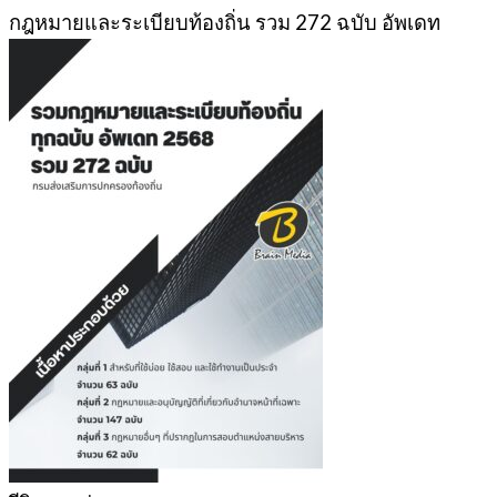
was:
is:
กฎหมายและระเบียบท้องถิ่น รวม 272 ฉบับ อัพเดท
399฿.
389฿.