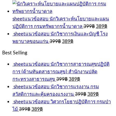
price
price
was:
is:
399฿.
389฿.
sheetแนวข้อสอบ นักวิเคราะห์นโยบายและแผน
Original
Cur
ปฏิบัติการ กรมทรัพยากรน้ำบาดาล
399
฿
389
฿
price
pric
sheetแนวข้อสอบ นักวิชาการเงินและบัญชี โรง
was:
is:
Original
Current
พยาบาลขอนแก่น
399
฿
389
฿
399฿.
389
price
price
was:
is:
Best Selling
399฿.
389฿.
sheetแนวข้อสอบ นักวิชาการสาธารณสุขปฏิบัติ
การ (ด้านทันตสาธารณสุข) สำนักงานปลัด
Original
Current
กระทรวงสาธารณสุข
399
฿
389
฿
price
price
sheetแนวข้อสอบ นักวิชาการแรงงาน กรม
was:
is:
Original
Current
สวัสดิการและคุ้มครองแรงงาน
399
฿
389
฿
399฿.
389฿.
price
price
sheetแนวข้อสอบ วิศวกรโยธาปฏิบัติการ กรมป่า
was:
is:
Original
Current
ไม้
399
฿
389
฿
399฿.
389฿.
price
price