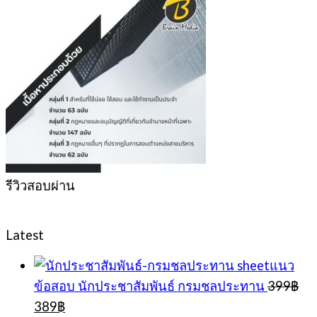
รีวิวสอบผ่าน
Latest
sheetแนว
ข้อสอบ นักประชาสัมพันธ์ กรมชลประทาน
399
฿
Original
Current
389
฿