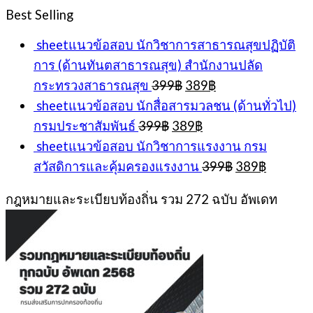
was:
is:
Best Selling
399฿.
389฿.
sheetแนวข้อสอบ นักวิชาการสาธารณสุขปฏิบัติ
การ (ด้านทันตสาธารณสุข) สำนักงานปลัด
Original
Current
กระทรวงสาธารณสุข
399
฿
389
฿
price
price
sheetแนวข้อสอบ นักสื่อสารมวลชน (ด้านทั่วไป)
was:
is:
Original
Current
กรมประชาสัมพันธ์
399
฿
389
฿
399฿.
389฿.
price
price
sheetแนวข้อสอบ นักวิชาการแรงงาน กรม
was:
is:
Original
Current
สวัสดิการและคุ้มครองแรงงาน
399
฿
389
฿
399฿.
389฿.
price
price
was:
is:
กฎหมายและระเบียบท้องถิ่น รวม 272 ฉบับ อัพเดท
399฿.
389฿.