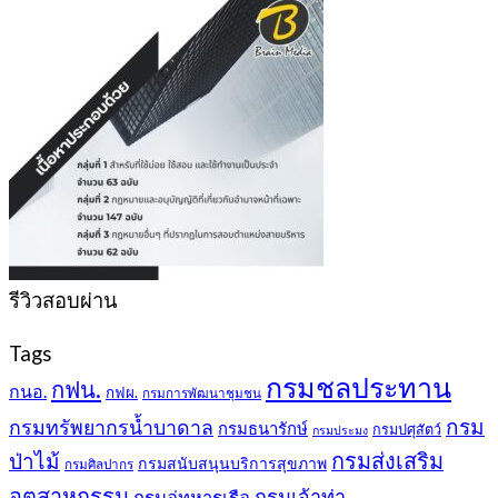
รีวิวสอบผ่าน
Tags
กรมชลประทาน
กฟน.
กนอ.
กฟผ.
กรมการพัฒนาชุมชน
กรม
กรมทรัพยากรน้ำบาดาล
กรมธนารักษ์
กรมปศุสัตว์
กรมประมง
กรมส่งเสริม
ป่าไม้
กรมสนับสนุนบริการสุขภาพ
กรมศิลปากร
อุตสาหกรรม
กรมเจ้าท่า