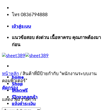
Skip
to
โทร 0836794888
content
เข้าสู่ระบบ
แนวข้อสอบ ส่งด่วน เนื้อหาครบ คุณภาพต้องมา
ก่อน
หน้าหลัก
/
สินค้าที่มีป้ายกำกับ “พนักงานระบบงาน
home
คอมพิวเตอร์”
Shop
คัดกรอง
โหลดฟรี
รีวิวจากลูกค้า
แสดง %d รายการ
แจ้งชำระเงิน