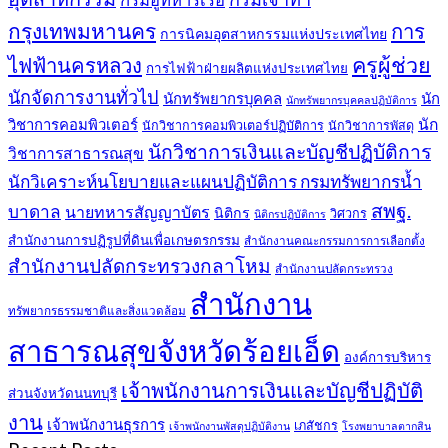
กรมอู่ทหารเรือ
กรุงเทพมหานคร
การ
การนิคมอุตสาหกรรมแห่งประเทศไทย
ครูผู้ช่วย
ไฟฟ้านครหลวง
การไฟฟ้าฝ่ายผลิตแห่งประเทศไทย
นักจัดการงานทั่วไป
นักทรัพยากรบุคคล
นัก
นักทรัพยากรบุคคลปฏิบัติการ
วิชาการคอมพิวเตอร์
นัก
นักวิชาการคอมพิวเตอร์ปฏิบัติการ
นักวิชาการพัสดุ
นักวิชาการเงินและบัญชีปฏิบัติการ
วิชาการสาธารณสุข
นักวิเคราะห์นโยบายและแผนปฏิบัติการ กรมทรัพยากรน้ำ
สพฐ.
บาดาล
นายทหารสัญญาบัตร
นิติกร
วิศวกร
นิติกรปฏิบัติการ
สำนักงานการปฏิรูปที่ดินเพื่อเกษตรกรรม
สำนักงานคณะกรรมการการเลือกตั้ง
สำนักงานปลัดกระทรวงกลาโหม
สำนักงานปลัดกระทรวง
สำนักงาน
ทรัพยากรธรรมชาติและสิ่งแวดล้อม
สาธารณสุขจังหวัดร้อยเอ็ด
องค์การบริหาร
เจ้าพนักงานการเงินและบัญชีปฏิบัติ
ส่วนจังหวัดนนทบุรี
งาน
เจ้าพนักงานธุรการ
เภสัชกร
เจ้าพนักงานพัสดุปฏิบัติงาน
โรงพยาบาลตากสิน