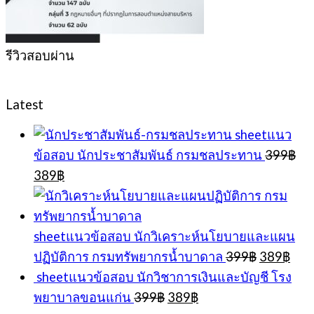
รีวิวสอบผ่าน
Latest
sheetแนว
ข้อสอบ นักประชาสัมพันธ์ กรมชลประทาน
399
฿
Original
Current
389
฿
price
price
was:
is:
399฿.
389฿.
sheetแนวข้อสอบ นักวิเคราะห์นโยบายและแผน
Original
Cur
ปฏิบัติการ กรมทรัพยากรน้ำบาดาล
399
฿
389
฿
price
pric
sheetแนวข้อสอบ นักวิชาการเงินและบัญชี โรง
was:
is:
Original
Current
พยาบาลขอนแก่น
399
฿
389
฿
399฿.
389
price
price