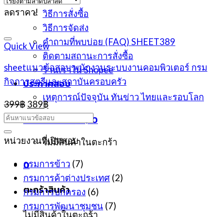
About
ลดราคา!
วิธีการสั่งซื้อ
วิธีการจัดส่ง
คำถามที่พบบ่อย (FAQ) SHEET389
Quick View
ติดตามสถานะการสั่งซื้อ
sheetแนวข้อสอบ พนักงานระบบงานคอมพิวเตอร์ กรม
ร้านเราใน Shopee
กิจการสตรีและสถาบันครอบครัว
ประกาศสอบ
เหตุการณ์ปัจจุบัน ทันข่าว ไทยและรอบโลก
Original
Current
399
฿
389
฿
price
price
ตะกร้าสินค้า /
0
฿
0
was:
is:
399฿.
389฿.
หน่วยงานที่เปิดสอบ
ไม่มีสินค้าในตะกร้า
0
กรมการข้าว
(7)
กรมการค้าต่างประเทศ
(2)
ตะกร้าสินค้า
กรมการปกครอง
(6)
กรมการพัฒนาชุมชน
(7)
ไม่มีสินค้าในตะกร้า