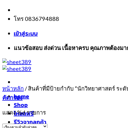
Skip
to
โทร 0836794888
content
เข้าสู่ระบบ
แนวข้อสอบ ส่งด่วน เนื้อหาครบ คุณภาพต้องมา
หน้าหลัก
/
สินค้าที่มีป้ายกำกับ “นักวิทยาศาสตร์ ระดั
home
คัดกรอง
Shop
แสดง %d รายการ
โหลดฟรี
รีวิวจากลูกค้า