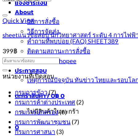
แจ้งชำระเงิน
About
Quick View
วิธีการสั่งซื้อ
วิธีการจัดส่ง
sheetแนวข้อสอบ นักวิทยาศาสตร์ ระดับ 4 การไฟฟ้
คำถามที่พบบ่อย (FAQ) SHEET389
399
฿
ติดตามสถานะการสั่งซื้อ
ร้านเราใน Shopee
ประกาศสอบ
หน่วยงานที่เปิดสอบ
เหตุการณ์ปัจจุบัน ทันข่าว ไทยและรอบโล
กรมการข้าว
(7)
ตะกร้าสินค้า /
0
฿
0
กรมการค้าต่างประเทศ
(2)
ไม่มีสินค้าในตะกร้า
กรมการปกครอง
(6)
กรมการพัฒนาชุมชน
(7)
0
กรมการศาสนา
(3)