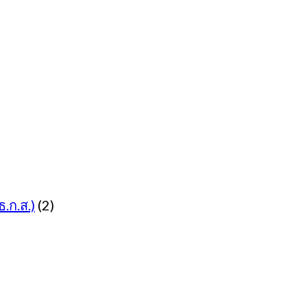
.ก.ส.)
(2)