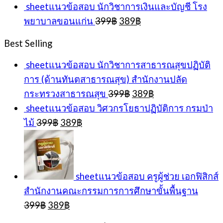
price
pric
sheetแนวข้อสอบ นักวิชาการเงินและบัญชี โรง
was:
is:
Original
Current
พยาบาลขอนแก่น
399
฿
389
฿
399฿.
389
price
price
was:
is:
Best Selling
399฿.
389฿.
sheetแนวข้อสอบ นักวิชาการสาธารณสุขปฏิบัติ
การ (ด้านทันตสาธารณสุข) สำนักงานปลัด
Original
Current
กระทรวงสาธารณสุข
399
฿
389
฿
price
price
sheetแนวข้อสอบ วิศวกรโยธาปฏิบัติการ กรมป่า
was:
is:
Original
Current
ไม้
399
฿
389
฿
399฿.
389฿.
price
price
was:
is:
399฿.
389฿.
sheetแนวข้อสอบ ครูผู้ช่วย เอกฟิสิกส์
สำนักงานคณะกรรมการการศึกษาขั้นพื้นฐาน
Original
Current
399
฿
389
฿
price
price