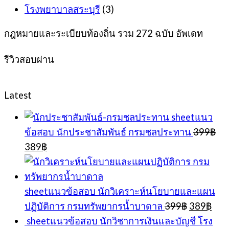
โรงพยาบาลสระบุรี
(3)
กฎหมายและระเบียบท้องถิ่น รวม 272 ฉบับ อัพเดท
รีวิวสอบผ่าน
Latest
sheetแนว
ข้อสอบ นักประชาสัมพันธ์ กรมชลประทาน
399
฿
Original
Current
389
฿
price
price
was:
is:
399฿.
389฿.
sheetแนวข้อสอบ นักวิเคราะห์นโยบายและแผน
Original
Cur
ปฏิบัติการ กรมทรัพยากรน้ำบาดาล
399
฿
389
฿
price
pric
sheetแนวข้อสอบ นักวิชาการเงินและบัญชี โรง
was:
is: