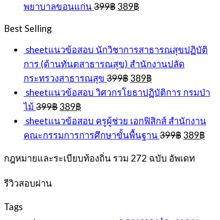
Original
Current
พยาบาลขอนแก่น
399
฿
389
฿
399฿.
389
price
price
was:
is:
Best Selling
399฿.
389฿.
sheetแนวข้อสอบ นักวิชาการสาธารณสุขปฏิบัติ
การ (ด้านทันตสาธารณสุข) สำนักงานปลัด
Original
Current
กระทรวงสาธารณสุข
399
฿
389
฿
price
price
sheetแนวข้อสอบ วิศวกรโยธาปฏิบัติการ กรมป่า
was:
is:
Original
Current
ไม้
399
฿
389
฿
399฿.
389฿.
price
price
sheetแนวข้อสอบ ครูผู้ช่วย เอกฟิสิกส์ สำนักงาน
was:
is:
Original
Cur
คณะกรรมการการศึกษาขั้นพื้นฐาน
399
฿
389
฿
399฿.
389฿.
price
pri
was:
is:
กฎหมายและระเบียบท้องถิ่น รวม 272 ฉบับ อัพเดท
399฿.
389
รีวิวสอบผ่าน
Tags