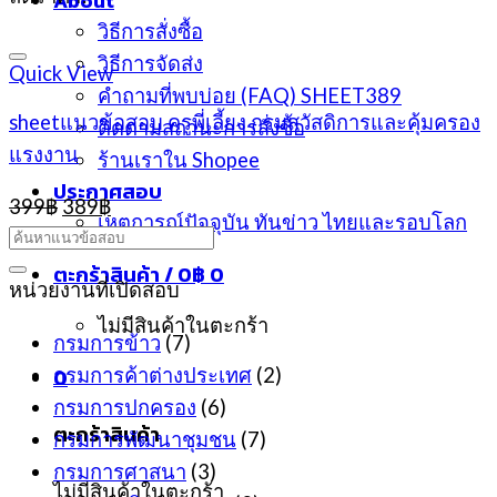
About
วิธีการสั่งซื้อ
วิธีการจัดส่ง
Quick View
คำถามที่พบบ่อย (FAQ) SHEET389
sheetแนวข้อสอบ ครูพี่เลี้ยง กรมสวัสดิการและคุ้มครอง
ติดตามสถานะการสั่งซื้อ
แรงงาน
ร้านเราใน Shopee
ประกาศสอบ
Original
Current
399
฿
389
฿
เหตุการณ์ปัจจุบัน ทันข่าว ไทยและรอบโลก
price
price
was:
is:
ตะกร้าสินค้า /
0
฿
0
399฿.
389฿.
หน่วยงานที่เปิดสอบ
ไม่มีสินค้าในตะกร้า
กรมการข้าว
(7)
0
กรมการค้าต่างประเทศ
(2)
กรมการปกครอง
(6)
ตะกร้าสินค้า
กรมการพัฒนาชุมชน
(7)
กรมการศาสนา
(3)
ไม่มีสินค้าในตะกร้า