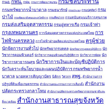
กรมชลประทาน
กฟน.
กนอ.
กฟผ.
กรมการพัฒนาชุมชน
กรม
กรมทรัพยากรน้ำบาดาล
กรมธนารักษ์
กรมปศุสัตว์
กรมประมง
ป่าไม้
กรมสนับสนุนบริการสุขภาพ
กรมศิลปากร
กรมพัฒนาสังคมและสวัสดิการ
กรมส่งเสริมอุตสาหกรรม
กรมเจ้าท่า
กรมอู่ทหารเรือ
กรุงเทพมหานคร
การ
การนิคมอุตสาหกรรมแห่งประเทศไทย
ครูผู้ช่วย
ไฟฟ้านครหลวง
การไฟฟ้าฝ่ายผลิตแห่งประเทศไทย
นักจัดการงานทั่วไป
นักทรัพยากรบุคคล
นัก
นักทรัพยากรบุคคลปฏิบัติการ
วิชาการคอมพิวเตอร์
นัก
นักวิชาการคอมพิวเตอร์ปฏิบัติการ
นักวิชาการพัสดุ
นักวิชาการเงินและบัญชีปฏิบัติการ
วิชาการสาธารณสุข
นักวิเคราะห์นโยบายและแผนปฏิบัติการ กรมทรัพยากรน้ำ
สพฐ.
บาดาล
นายทหารสัญญาบัตร
นิติกร
สำนักงานการ
วิศวกร
สำนักงาน
ปฏิรูปที่ดินเพื่อเกษตรกรรม
สำนักงานคณะกรรมการการเลือกตั้ง
ปลัดกระทรวงกลาโหม
สำนักงานปลัดกระทรวงทรัพยากรธรรมชาติและ
สำนักงานสาธารณสุขจังหวัด
สิ่งแวดล้อม