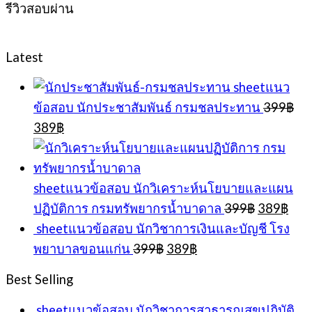
รีวิวสอบผ่าน
Latest
sheetแนว
ข้อสอบ นักประชาสัมพันธ์ กรมชลประทาน
399
฿
Original
Current
389
฿
price
price
was:
is:
399฿.
389฿.
sheetแนวข้อสอบ นักวิเคราะห์นโยบายและแผน
Original
Cur
ปฏิบัติการ กรมทรัพยากรน้ำบาดาล
399
฿
389
฿
price
pric
sheetแนวข้อสอบ นักวิชาการเงินและบัญชี โรง
was:
is:
Original
Current
พยาบาลขอนแก่น
399
฿
389
฿
399฿.
389
price
price
was:
is:
Best Selling
399฿.
389฿.
sheetแนวข้อสอบ นักวิชาการสาธารณสุขปฏิบัติ