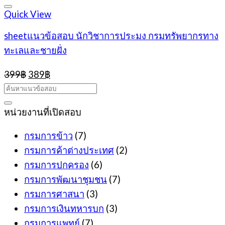
Quick View
sheetแนวข้อสอบ นักวิชาการประมง กรมทรัพยากรทาง
ทะเลและชายฝั่ง
Original
Current
399
฿
389
฿
price
price
was:
is:
399฿.
389฿.
หน่วยงานที่เปิดสอบ
กรมการข้าว
(7)
กรมการค้าต่างประเทศ
(2)
กรมการปกครอง
(6)
กรมการพัฒนาชุมชน
(7)
กรมการศาสนา
(3)
กรมการเงินทหารบก
(3)
กรมการแพทย์
(7)