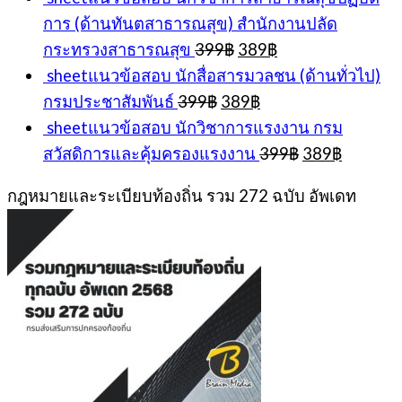
การ (ด้านทันตสาธารณสุข) สำนักงานปลัด
Original
Current
กระทรวงสาธารณสุข
399
฿
389
฿
price
price
sheetแนวข้อสอบ นักสื่อสารมวลชน (ด้านทั่วไป)
was:
is:
Original
Current
กรมประชาสัมพันธ์
399
฿
389
฿
399฿.
389฿.
price
price
sheetแนวข้อสอบ นักวิชาการแรงงาน กรม
was:
is:
Original
Current
สวัสดิการและคุ้มครองแรงงาน
399
฿
389
฿
399฿.
389฿.
price
price
was:
is:
กฎหมายและระเบียบท้องถิ่น รวม 272 ฉบับ อัพเดท
399฿.
389฿.