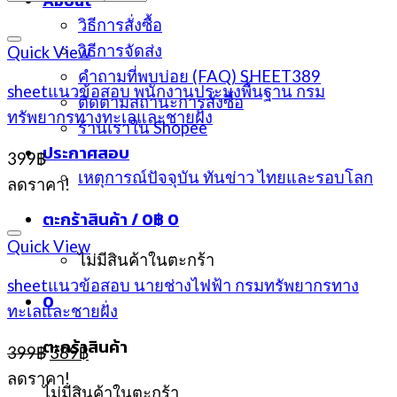
About
วิธีการสั่งซื้อ
วิธีการจัดส่ง
Quick View
คำถามที่พบบ่อย (FAQ) SHEET389
sheetแนวข้อสอบ พนักงานประมงพื้นฐาน กรม
ติดตามสถานะการสั่งซื้อ
ทรัพยากรทางทะเลและชายฝั่ง
ร้านเราใน Shopee
ประกาศสอบ
399
฿
เหตุการณ์ปัจจุบัน ทันข่าว ไทยและรอบโลก
ลดราคา!
ตะกร้าสินค้า /
0
฿
0
Quick View
ไม่มีสินค้าในตะกร้า
sheetแนวข้อสอบ นายช่างไฟฟ้า กรมทรัพยากรทาง
0
ทะเลและชายฝั่ง
ตะกร้าสินค้า
Original
Current
399
฿
389
฿
price
price
ลดราคา!
was:
is:
ไม่มีสินค้าในตะกร้า