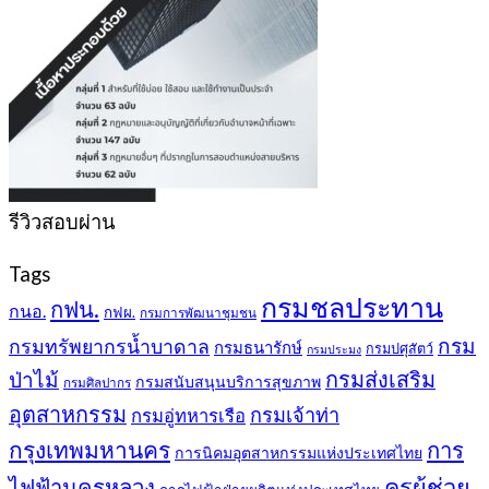
รีวิวสอบผ่าน
Tags
กรมชลประทาน
กฟน.
กนอ.
กฟผ.
กรมการพัฒนาชุมชน
กรม
กรมทรัพยากรน้ำบาดาล
กรมธนารักษ์
กรมปศุสัตว์
กรมประมง
กรมส่งเสริม
ป่าไม้
กรมสนับสนุนบริการสุขภาพ
กรมศิลปากร
อุตสาหกรรม
กรมเจ้าท่า
กรมอู่ทหารเรือ
กรุงเทพมหานคร
การ
การนิคมอุตสาหกรรมแห่งประเทศไทย
ครูผู้ช่วย
ไฟฟ้านครหลวง