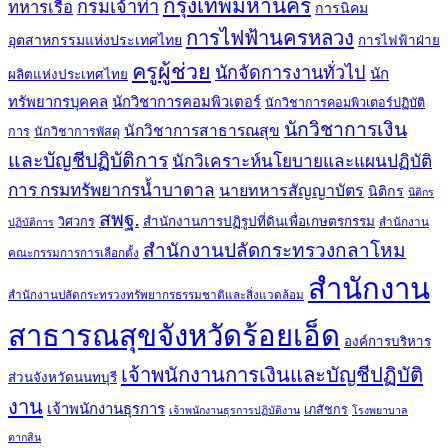
กรุงเทพมหานคร
กรมเจ้าท่า
ทหารเรือ
การนิคม
การไฟฟ้านครหลวง
อุตสาหกรรมแห่งประเทศไทย
การไฟฟ้าฝ่าย
ครูผู้ช่วย
นักจัดการงานทั่วไป
นัก
ผลิตแห่งประเทศไทย
ทรัพยากรบุคคล
นักวิชาการคอมพิวเตอร์
นักวิชาการคอมพิวเตอร์ปฏิบัติ
นักวิชาการเงิน
นักวิชาการสาธารณสุข
การ
นักวิชาการพัสดุ
และบัญชีปฏิบัติการ
นักวิเคราะห์นโยบายและแผนปฏิบัติ
การ กรมทรัพยากรน้ำบาดาล
นายทหารสัญญาบัตร
นิติกร
นิติกร
สพฐ.
สำนักงานการปฏิรูปที่ดินเพื่อเกษตรกรรม
วิศวกร
สำนักงาน
ปฏิบัติการ
สำนักงานปลัดกระทรวงกลาโหม
คณะกรรมการการเลือกตั้ง
สำนักงาน
สำนักงานปลัดกระทรวงทรัพยากรธรรมชาติและสิ่งแวดล้อม
สาธารณสุขจังหวัดร้อยเอ็ด
องค์การบริหาร
เจ้าพนักงานการเงินและบัญชีปฏิบัติ
ส่วนจังหวัดนนทบุรี
งาน
เจ้าพนักงานธุรการ
เภสัชกร
เจ้าพนักงานธุรการปฏิบัติงาน
โรงพยาบาล
ตากสิน