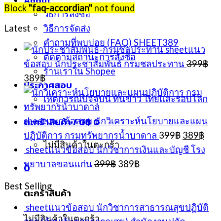
About
Block
"faq-accordian"
not found
วิธีการสั่งซื้อ
Latest
วิธีการจัดส่ง
คำถามที่พบบ่อย (FAQ) SHEET389
sheetแนว
ติดตามสถานะการสั่งซื้อ
ข้อสอบ นักประชาสัมพันธ์ กรมชลประทาน
399
฿
ร้านเราใน Shopee
Original
Current
389
฿
ประกาศสอบ
price
price
was:
is:
เหตุการณ์ปัจจุบัน ทันข่าว ไทยและรอบโลก
399฿.
389฿.
ตะกร้าสินค้า /
0
฿
0
sheetแนวข้อสอบ นักวิเคราะห์นโยบายและแผน
Original
Cur
ปฏิบัติการ กรมทรัพยากรน้ำบาดาล
399
฿
389
฿
price
pric
ไม่มีสินค้าในตะกร้า
sheetแนวข้อสอบ นักวิชาการเงินและบัญชี โรง
was:
is:
Original
Current
พยาบาลขอนแก่น
399
฿
389
฿
0
399฿.
389
price
price
was:
is:
Best Selling
ตะกร้าสินค้า
399฿.
389฿.
sheetแนวข้อสอบ นักวิชาการสาธารณสุขปฏิบัติ
ไม่มีสินค้าในตะกร้า