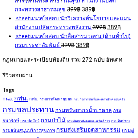
การ (ด้านทันตสาธารณสุข) สำนักงานปลัด
Original
Current
กระทรวงสาธารณสุข
399
฿
389
฿
price
price
sheetแนวข้อสอบ นักวิเคราะห์นโยบายและแผน
was:
is:
Original
Curren
สำนักงานปลัดกระทรวงพลังงาน
399
฿
389
฿
399฿.
389฿.
price
price
sheetแนวข้อสอบ นักสื่อสารมวลชน (ด้านทั่วไป)
was:
is:
Original
Current
กรมประชาสัมพันธ์
399
฿
389
฿
399฿.
389฿.
price
price
was:
is:
กฎหมายและระเบียบท้องถิ่น รวม 272 ฉบับ อัพเดท
399฿.
389฿.
รีวิวสอบผ่าน
Tags
กฟน.
กนอ.
กฟผ.
กรมการพัฒนาชุมชน
กรมกิจการสตรีและสถาบันครอบครัว
กรมชลประทาน
กรมทรัพยากรน้ำบาดาล
กรม
กรมป่าไม้
ธนารักษ์
กรมปศุสัตว์
กรมศิลปากร
กรมพัฒนาสังคมและสวัสดิการ
กรมส่งเสริมอุตสาหกรรม
กรมอู่
กรมสนับสนุนบริการสุขภาพ