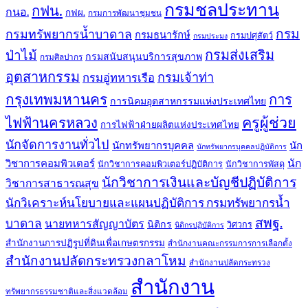
กรมชลประทาน
กฟน.
กนอ.
กฟผ.
กรมการพัฒนาชุมชน
กรม
กรมทรัพยากรน้ำบาดาล
กรมธนารักษ์
กรมปศุสัตว์
กรมประมง
กรมส่งเสริม
ป่าไม้
กรมสนับสนุนบริการสุขภาพ
กรมศิลปากร
อุตสาหกรรม
กรมเจ้าท่า
กรมอู่ทหารเรือ
กรุงเทพมหานคร
การ
การนิคมอุตสาหกรรมแห่งประเทศไทย
ครูผู้ช่วย
ไฟฟ้านครหลวง
การไฟฟ้าฝ่ายผลิตแห่งประเทศไทย
นักจัดการงานทั่วไป
นักทรัพยากรบุคคล
นัก
นักทรัพยากรบุคคลปฏิบัติการ
วิชาการคอมพิวเตอร์
นัก
นักวิชาการคอมพิวเตอร์ปฏิบัติการ
นักวิชาการพัสดุ
นักวิชาการเงินและบัญชีปฏิบัติการ
วิชาการสาธารณสุข
นักวิเคราะห์นโยบายและแผนปฏิบัติการ กรมทรัพยากรน้ำ
สพฐ.
บาดาล
นายทหารสัญญาบัตร
นิติกร
วิศวกร
นิติกรปฏิบัติการ
สำนักงานการปฏิรูปที่ดินเพื่อเกษตรกรรม
สำนักงานคณะกรรมการการเลือกตั้ง
สำนักงานปลัดกระทรวงกลาโหม
สำนักงานปลัดกระทรวง
สำนักงาน
ทรัพยากรธรรมชาติและสิ่งแวดล้อม