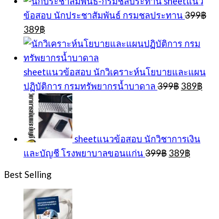
sheetแนว
ข้อสอบ นักประชาสัมพันธ์ กรมชลประทาน
399
฿
Original
Current
389
฿
price
price
was:
is:
399฿.
389฿.
sheetแนวข้อสอบ นักวิเคราะห์นโยบายและแผน
Original
Cur
ปฏิบัติการ กรมทรัพยากรน้ำบาดาล
399
฿
389
฿
price
pric
was:
is:
399฿.
389
sheetแนวข้อสอบ นักวิชาการเงิน
Original
Curren
และบัญชี โรงพยาบาลขอนแก่น
399
฿
389
฿
price
price
was:
is:
Best Selling
399฿.
389฿.