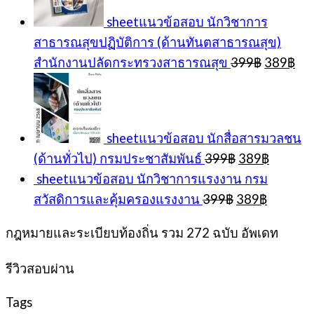
sheetแนวข้อสอบ นักวิชาการ
สาธารณสุขปฏิบัติการ (ด้านทันตสาธารณสุข)
Original
Cur
สำนักงานปลัดกระทรวงสาธารณสุข
399
฿
389
฿
price
pri
was:
is:
399฿.
38
sheetแนวข้อสอบ นักสื่อสารมวลชน
Original
Current
(ด้านทั่วไป) กรมประชาสัมพันธ์
399
฿
389
฿
price
price
sheetแนวข้อสอบ นักวิชาการแรงงาน กรม
was:
is:
Original
Current
สวัสดิการและคุ้มครองแรงงาน
399
฿
389
฿
399฿.
389฿.
price
price
was:
is:
กฎหมายและระเบียบท้องถิ่น รวม 272 ฉบับ อัพเดท
399฿.
389฿.
รีวิวสอบผ่าน
Tags